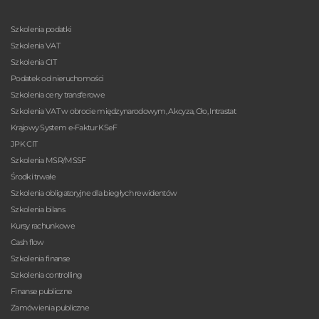
Szkolenia podatki
Szkolenia VAT
Szkolenia CIT
Podatek od nieruchomości
Szkolenia ceny transferowe
Szkolenia VAT w obrocie międzynarodowym, Akcyza, Cło, Intrastat
Krajowy System e-Faktur KSeF
JPK CIT
Szkolenia MSR/MSSF
Środki trwałe
Szkolenia obligatoryjne dla biegłych rewidentów
Szkolenia bilans
Kursy rachunkowe
Cash flow
Szkolenia finanse
Szkolenia controlling
Finanse publiczne
Zamówienia publiczne