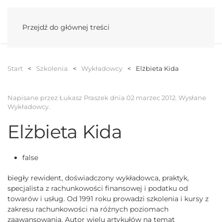
Menu
Przejdź do głównej treści
Start
Szkolenia
Wykładowcy
Elżbieta Kida
Napisane przez Łukasz Praszek dnia
02 marzec 2012
. Wysłane
Wykładowcy
.
Elżbieta Kida
false
biegły rewident, doświadczony wykładowca, praktyk,
specjalista z rachunkowości finansowej i podatku od
towarów i usług. Od 1991 roku prowadzi szkolenia i kursy z
zakresu rachunkowości na różnych poziomach
zaawansowania. Autor wielu artykułów na temat