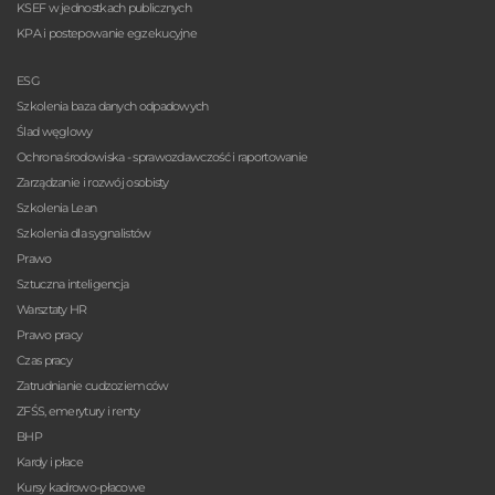
KSEF w jednostkach publicznych
KPA i postepowanie egzekucyjne
ESG
Szkolenia baza danych odpadowych
Ślad węglowy
Ochrona środowiska - sprawozdawczość i raportowanie
Zarządzanie i rozwój osobisty
Szkolenia Lean
Szkolenia dla sygnalistów
Prawo
Sztuczna inteligencja
Warsztaty HR
Prawo pracy
Czas pracy
Zatrudnianie cudzoziemców
ZFŚS, emerytury i renty
BHP
Kardy i płace
Kursy kadrowo-płacowe