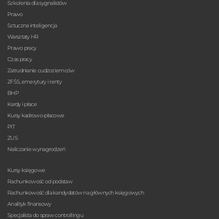
Szkolenia dla sygnalistów
Prawo
Sztuczna inteligencja
Warsztaty HR
Prawo pracy
Czas pracy
Zatrudnianie cudzoziemców
ZFŚS, emerytury i renty
BHP
Kardy i płace
Kursy kadrowo-płacowe
PIT
ZUS
Naliczanie wynagrodzeń
Kursy księgowe
Rachunkowość od podstaw
Rachunkowość dla kandydatów na głównych księgowych
Analityk finansowy
Specjalista do spraw controllingu