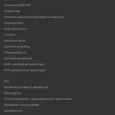
Szkolenia MSR/MSSF
Środki trwałe
Szkolenia obligatoryjne dla biegłych rewidentów
Szkolenia bilans
Kursy rachunkowe
Cash flow
Szkolenia finanse
Szkolenia controlling
Finanse publiczne
Zamówienia publiczne
KSEF w jednostkach publicznych
KPA i postepowanie egzekucyjne
ESG
Szkolenia baza danych odpadowych
Ślad węglowy
Ochrona środowiska - sprawozdawczość i raportowanie
Zarządzanie i rozwój osobisty
Szkolenia Lean