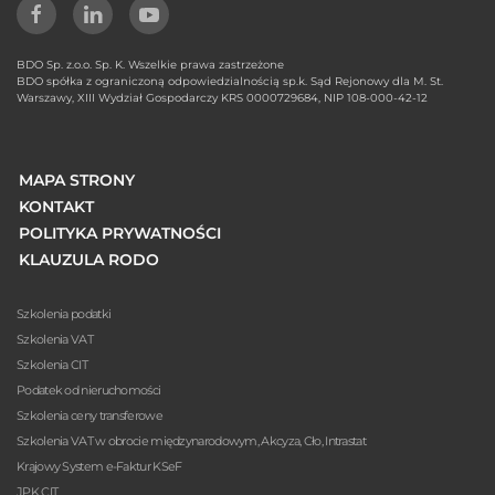
BDO Sp. z.o.o. Sp. K. Wszelkie prawa zastrzeżone
BDO spółka z ograniczoną odpowiedzialnością sp.k. Sąd Rejonowy dla M. St.
Warszawy, XIII Wydział Gospodarczy KRS 0000729684, NIP 108-000-42-12
MAPA STRONY
KONTAKT
POLITYKA PRYWATNOŚCI
KLAUZULA RODO
Szkolenia podatki
Szkolenia VAT
Szkolenia CIT
Podatek od nieruchomości
Szkolenia ceny transferowe
Szkolenia VAT w obrocie międzynarodowym, Akcyza, Cło, Intrastat
Krajowy System e-Faktur KSeF
JPK CIT