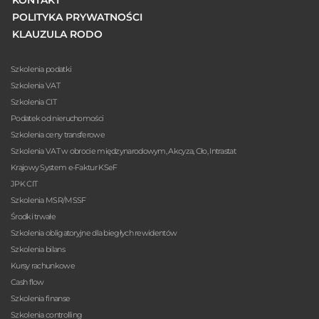
KONTAKT
POLITYKA PRYWATNOŚCI
KLAUZULA RODO
Szkolenia podatki
Szkolenia VAT
Szkolenia CIT
Podatek od nieruchomości
Szkolenia ceny transferowe
Szkolenia VAT w obrocie międzynarodowym, Akcyza, Cło, Intrastat
Krajowy System e-Faktur KSeF
JPK CIT
Szkolenia MSR/MSSF
Środki trwałe
Szkolenia obligatoryjne dla biegłych rewidentów
Szkolenia bilans
Kursy rachunkowe
Cash flow
Szkolenia finanse
Szkolenia controlling