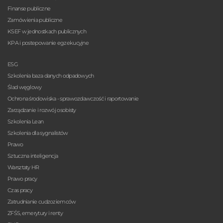
Finanse publiczne
Zamówienia publiczne
KSEF w jednostkach publicznych
KPA i postepowanie egzekucyjne
ESG
Szkolenia baza danych odpadowych
Ślad węglowy
Ochrona środowiska - sprawozdawczość i raportowanie
Zarządzanie i rozwój osobisty
Szkolenia Lean
Szkolenia dla sygnalistów
Prawo
Sztuczna inteligencja
Warsztaty HR
Prawo pracy
Czas pracy
Zatrudnianie cudzoziemców
ZFŚS, emerytury i renty