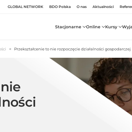
GLOBAL NETWORK
BDO Polska
O nas
Aktualności
Refere
Stacjonarne
Online
Kursy
Wyj
ści
Przekształcenie to nie rozpoczęcie działalności gospodarczej
 nie
lności