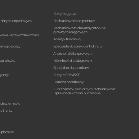
Kursy księgowe
a danych odpadowych
Rachunkowość od podstaw
Rachunkowość dla kandydatów na
głównych księgowych
wiska - sprawozdawczość i
Analityk finansowy
ozwój osobisty
Specjalista do spraw controllingu
n
Angielski dla księgowych
sygnalistów
Niemiecki dla księgowyh
Specjalista ds podatków
igencja
Kursy MSR/MSSF
Doradca podatkowy
Kurs finansów publicznych, rachunkowości
i sprawozdawczości budżetowej
cudzoziemców
y i renty
o-płacowe