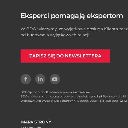
Eksperci pomagają ekspertom
W BDO wierzymy, że wyjątkowa obsługa Klienta zacz
od budowania wyjątkowych relacji.
ZAPISZ SIĘ DO NEWSLETTERA
BDO Sp. z.o.o. Sp. K. Wszelkie prawa zastrzeżone
BDO spółka z ograniczoną odpowiedzialnością sp.k. Sąd Rejonowy dla M. S
Warszawy, XIII Wydział Gospodarczy KRS 0000729684, NIP 108-000-42-12
MAPA STRONY