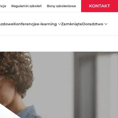
KONTAKT
ncje
Regulamin szkoleń
Bony szkoleniowe
azdowe
Konferencje
e-learning
Zamknięte
Doradztwo