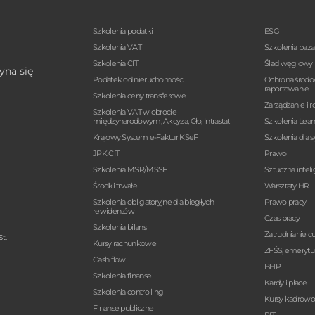
Szkolenia podatki
ESG
Szkolenia VAT
Szkolenia baz
Szkolenia CIT
Ślad węglowy
yna się
Podatek od nieruchomości
Ochrona środo
raportowanie
Szkolenia ceny transferowe
Zarządzanie i r
Szkolenia VAT w obrocie
międzynarodowym, Akcyza, Cło, Intrastat
Szkolenia Lea
Krajowy System e-Faktur KSeF
Szkolenia dla 
JPK CIT
Prawo
Szkolenia MSR/MSSF
Sztuczna intel
Środki trwałe
Warsztaty HR
Szkolenia obligatoryjne dla biegłych
Prawo pracy
rewidentów
Czas pracy
Szkolenia bilans
Zatrudnianie 
t.
Kursy rachunkowe
ZFŚS, emerytur
Cash flow
BHP
Szkolenia finanse
Kardy i płace
Szkolenia controlling
Kursy kadrow
Finanse publiczne