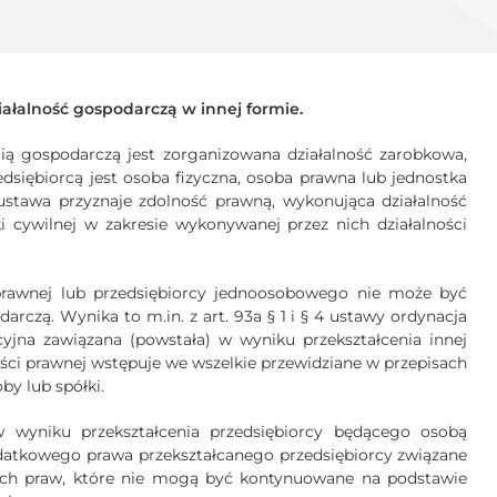
ałalność gospodarczą w innej formie.
ią gospodarczą jest zorganizowana działalność zarobkowa,
siębiorcą jest osoba fizyczna, osoba prawna lub jednostka
ustawa przyznaje zdolność prawną, wykonująca działalność
i cywilnej w zakresie wykonywanej przez nich działalności
 prawnej lub przedsiębiorcy jednoosobowego nie może być
rczą. Wynika to m.in. z art. 93a § 1 i § 4 ustawy ordynacja
na zawiązana (powstała) w wyniku przekształcenia innej
ści prawnej wstępuje we wszelkie przewidziane w przepisach
by lub spółki.
 wyniku przekształcenia przedsiębiorcy będącego osobą
datkowego prawa przekształcanego przedsiębiorcy związane
tych praw, które nie mogą być kontynuowane na podstawie