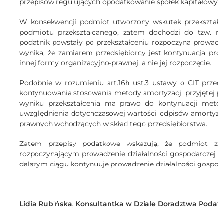
przepisów regulujących opodatkowanie spółek kapitałowy
W konsekwencji podmiot utworzony wskutek przekształ
podmiotu przekształcanego, zatem dochodzi do tzw.
podatnik powstały po przekształceniu rozpoczyna prowadze
wynika, że zamiarem przedsiębiorcy jest kontynuacja p
innej formy organizacyjno-prawnej, a nie jej rozpoczęcie.
Podobnie w rozumieniu art.16h ust.3 ustawy o CIT prz
kontynuowania stosowania metody amortyzacji przyjętej
wyniku przekształcenia ma prawo do kontynuacji metod
uwzględnienia dotychczasowej wartości odpisów amortyza
prawnych wchodzących w skład tego przedsiębiorstwa.
Zatem przepisy podatkowe wskazują, że podmiot za
rozpoczynającym prowadzenie działalności gospodarczej 
dalszym ciągu kontynuuje prowadzenie działalności gospo
Lidia Rubińska, Konsultantka w Dziale Doradztwa Po