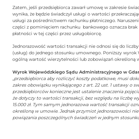
Zatem, jeśli przedsiębiorca zawarł umowę w zakresie świad
wynika, że będzie świadczył usługi o wartości przekraczając
usługi za pośrednictwem rachunku płatniczego. Naruszenie
części z pominięciem rachunku
bankowego oznacza brak 
płatności w tej części przez usługobiorcę.
Jednorazowość wartości transakcji nie odnosi się do liczb
(usług) do jednego stosunku umownego. Poniższy wyrok W
ogólną wartość wierzytelności lub zobowiązań określoną
Wyrok Wojewódzkiego Sądu Administracyjnego w Gdańsk
„
przedsiębiorca aby rozliczyć koszty podatkowe, musi dok
zakres obowiązku wynikającego z art. 22 ust. 1 ustawy o s
przedsiębiorców konieczne jest ustalenie znaczenia pojęcia
że dotyczy to wartości transakcji, bez względu na liczbę w
15.000 zł. Tym samym jednorazowa wartość transakcji ozn
określoną w umowie. Jednak przymiot jednorazowości nie o
powiązania poszczególnych świadczeń w jednym stosun