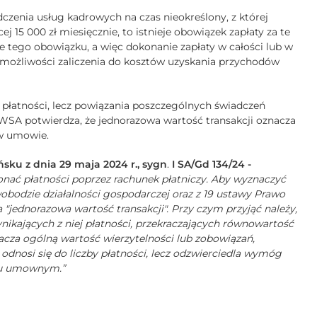
czenia usług kadrowych na czas nieokreślony, z której
ej 15 000 zł miesięcznie, to istnieje obowiązek zapłaty za te
 tego obowiązku, a więc dokonanie zapłaty w całości lub w
możliwości zaliczenia do kosztów uzyskania przychodów
y płatności, lecz powiązania poszczególnych świadczeń
SA potwierdza, że jednorazowa wartość transakcji oznacza
 w umowie.
u z dnia 29 maja 2024 r., sygn
.
I SA/Gd 134/24 -
onać płatności poprzez rachunek płatniczy. Aby wyznaczyć
wobodzie działalności gospodarczej oraz z 19 ustawy Prawo
 "jednorazowa wartość transakcji". Przy czym przyjąć należy,
ynikających z niej płatności, przekraczających równowartość
acza ogólną wartość wierzytelności lub zobowiązań,
dnosi się do liczby płatności, lecz odzwierciedla wymóg
ku umownym.”