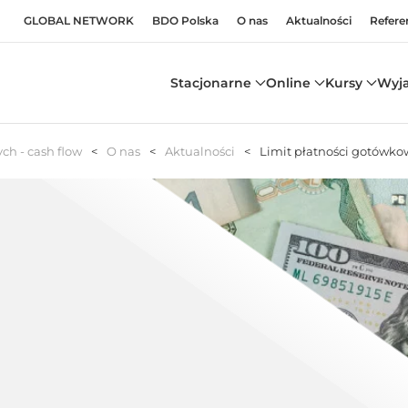
GLOBAL NETWORK
BDO Polska
O nas
Aktualności
Refere
Stacjonarne
Online
Kursy
Wyj
h - cash flow
O nas
Aktualności
Limit płatności gotówko