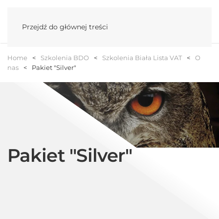
Menu
Przejdź do głównej treści
Home
Szkolenia BDO
Szkolenia Biała Lista VAT
O
nas
Pakiet "Silver"
Pakiet "Silver"