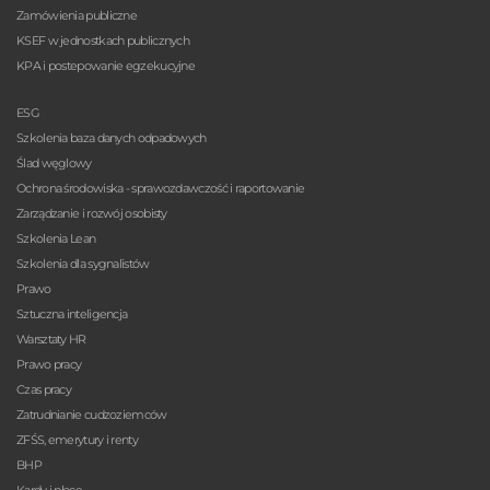
Zamówienia publiczne
KSEF w jednostkach publicznych
KPA i postepowanie egzekucyjne
ESG
Szkolenia baza danych odpadowych
Ślad węglowy
Ochrona środowiska - sprawozdawczość i raportowanie
Zarządzanie i rozwój osobisty
Szkolenia Lean
Szkolenia dla sygnalistów
Prawo
Sztuczna inteligencja
Warsztaty HR
Prawo pracy
Czas pracy
Zatrudnianie cudzoziemców
ZFŚS, emerytury i renty
BHP