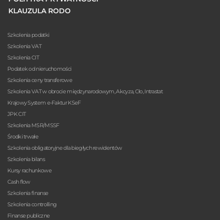
KLAUZULA RODO
Szkolenia podatki
Szkolenia VAT
Szkolenia CIT
Podatek od nieruchomości
Szkolenia ceny transferowe
Szkolenia VAT w obrocie międzynarodowym, Akcyza, Cło, Intrastat
Krajowy System e-Faktur KSeF
JPK CIT
Szkolenia MSR/MSSF
Środki trwałe
Szkolenia obligatoryjne dla biegłych rewidentów
Szkolenia bilans
Kursy rachunkowe
Cash flow
Szkolenia finanse
Szkolenia controlling
Finanse publiczne