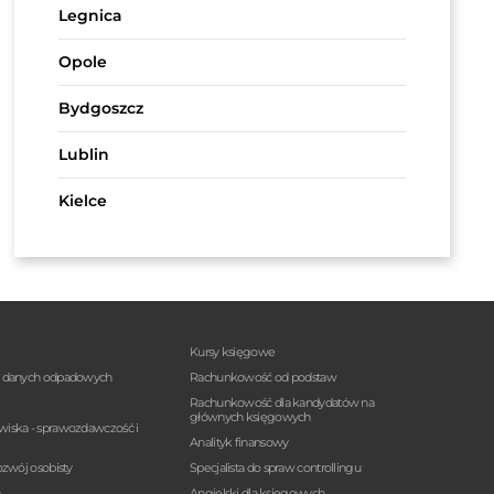
Legnica
Opole
Bydgoszcz
Lublin
Kielce
Kursy księgowe
a danych odpadowych
Rachunkowość od podstaw
Rachunkowość dla kandydatów na
głównych księgowych
wiska - sprawozdawczość i
Analityk finansowy
ozwój osobisty
Specjalista do spraw controllingu
n
Angielski dla księgowych