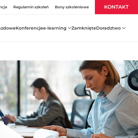
KONTAKT
ncje
Regulamin szkoleń
Bony szkoleniowe
azdowe
Konferencje
e-learning
Zamknięte
Doradztwo