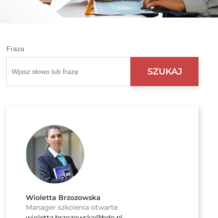
Fraza
Wioletta Brzozowska
Manager szkolenia otwarte
wioletta.brzozowska@bdo.pl