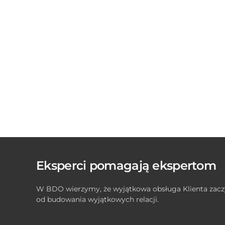
Eksperci pomagają ekspertom
W BDO wierzymy, że wyjątkowa obsługa Klienta zacz
od budowania wyjątkowych relacji.