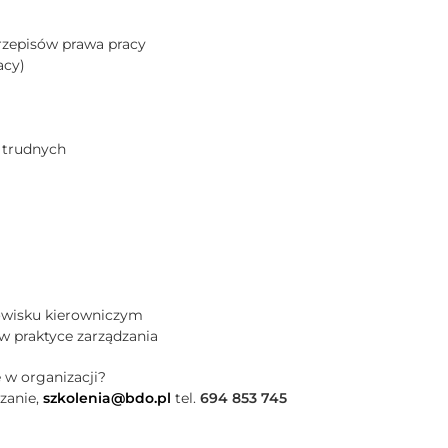
rzepisów prawa pracy
acy)
 trudnych
owisku kierowniczym
w praktyce zarządzania
 w organizacji?
zanie,
szkolenia@bdo.pl
tel.
694 853 745