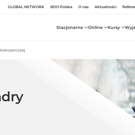
GLOBAL NETWORK
BDO Polska
O nas
Aktualności
Refere
Stacjonarne
Online
Kursy
Wyj
 kierowniczej
adry