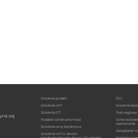
Szkolenia podatki
ESG
Szkolenia VAT
Szkolenia baz
Szkolenia CIT
Ślad węglowy
yna się
Podatek od nieruchomości
Ochrona środo
raportowanie
Szkolenia ceny transferowe
Zarządzanie i r
Szkolenia VAT w obrocie
międzynarodowym, Akcyza, Cło, Intrastat
Szkolenia Lea