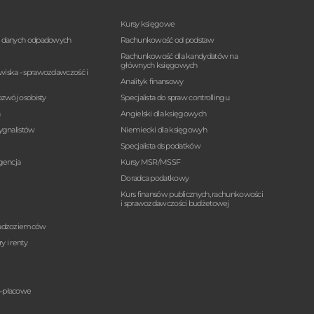
Kursy księgowe
a danych odpadowych
Rachunkowość od podstaw
Rachunkowość dla kandydatów na
głównych księgowych
wiska - sprawozdawczość i
Analityk finansowy
ozwój osobisty
Specjalista do spraw controllingu
n
Angielski dla księgowych
sygnalistów
Niemiecki dla księgowyh
Specjalista ds podatków
igencja
Kursy MSR/MSSF
Doradca podatkowy
Kurs finansów publicznych, rachunkowości
i sprawozdawczości budżetowej
cudzoziemców
y i renty
o-płacowe