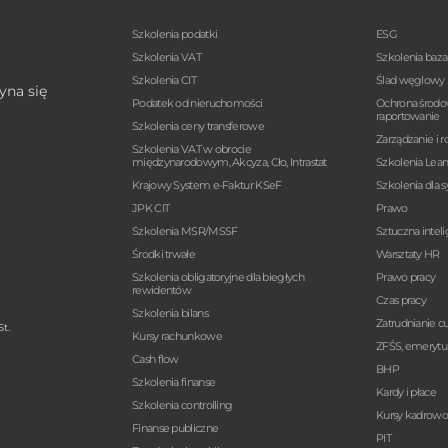
Szkolenia podatki
ESG
Szkolenia VAT
Szkolenia baz
Szkolenia CIT
Ślad węglowy
yna się
Podatek od nieruchomości
Ochrona środo
raportowanie
Szkolenia ceny transferowe
Zarządzanie i r
Szkolenia VAT w obrocie
międzynarodowym, Akcyza, Cło, Intrastat
Szkolenia Lea
Krajowy System e-Faktur KSeF
Szkolenia dla 
JPK CIT
Prawo
Szkolenia MSR/MSSF
Sztuczna intel
Środki trwałe
Warsztaty HR
Szkolenia obligatoryjne dla biegłych
Prawo pracy
rewidentów
Czas pracy
Szkolenia bilans
Zatrudnianie 
t.
Kursy rachunkowe
ZFŚS, emerytur
Cash flow
BHP
Szkolenia finanse
Kardy i płace
Szkolenia controlling
Kursy kadrow
Finanse publiczne
PIT