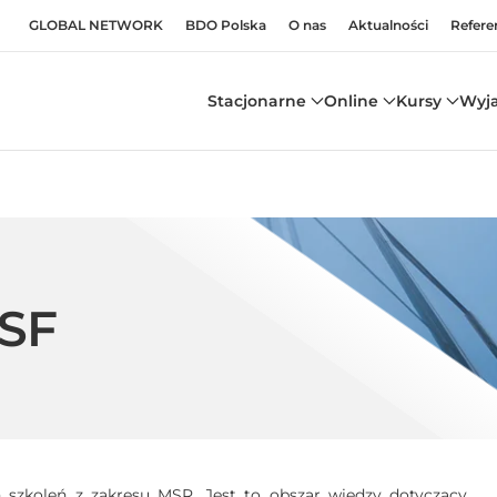
GLOBAL NETWORK
BDO Polska
O nas
Aktualności
Refere
Stacjonarne
Online
Kursy
Wyj
SSF
 szkoleń z zakresu MSR. Jest to obszar wiedzy dotyczący