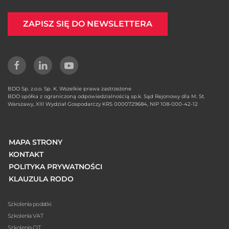
ZAPISZ SIĘ DO NEWSLETTERA
BDO Sp. z.o.o. Sp. K. Wszelkie prawa zastrzeżone
BDO spółka z ograniczoną odpowiedzialnością sp.k. Sąd Rejonowy dla M. St.
Warszawy, XIII Wydział Gospodarczy KRS 0000729684, NIP 108-000-42-12
MAPA STRONY
KONTAKT
POLITYKA PRYWATNOŚCI
KLAUZULA RODO
Szkolenia podatki
Szkolenia VAT
Szkolenia CIT