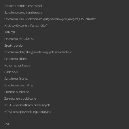
Podatek od nieruchomości
Szkolenia ceny transferowe
Szkolenia VAT w obrocie międzynarodowym, Akcyza, Cło, Intrastat
Krajowy System e-Faktur KSeF
JPK CIT
Szkolenia MSR/MSSF
Środki trwałe
Szkolenia obligatoryjne dla biegłych rewidentów
Szkolenia bilans
Kursy rachunkowe
Cash flow
Szkolenia finanse
Szkolenia controlling
Finanse publiczne
Zamówienia publiczne
KSEF w jednostkach publicznych
KPA i postepowanie egzekucyjne
ESG