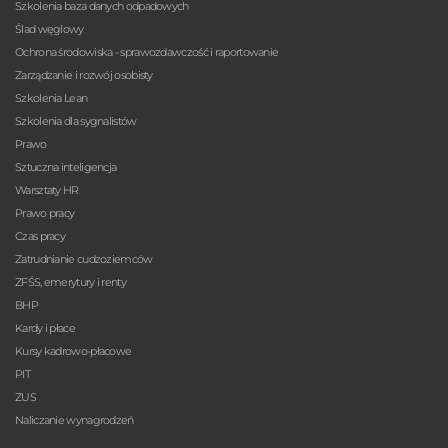
Szkolenia baza danych odpadowych
Ślad węglowy
Ochrona środowiska - sprawozdawczość i raportowanie
Zarządzanie i rozwój osobisty
Szkolenia Lean
Szkolenia dla sygnalistów
Prawo
Sztuczna inteligencja
Warsztaty HR
Prawo pracy
Czas pracy
Zatrudnianie cudzoziemców
ZFŚS, emerytury i renty
BHP
Kardy i płace
Kursy kadrowo-płacowe
PIT
ZUS
Naliczanie wynagrodzeń