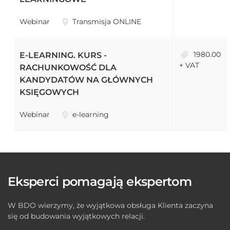
Webinar
Transmisja ONLINE
1980.00
E-LEARNING. KURS -
+ VAT
RACHUNKOWOŚĆ DLA
KANDYDATÓW NA GŁÓWNYCH
KSIĘGOWYCH
Webinar
e-learning
Eksperci pomagają ekspertom
W BDO wierzymy, że wyjątkowa obsługa Klienta zaczyna
się od budowania wyjątkowych relacji.