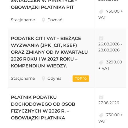
ŚWIADCZEŃ W PRAKTYCE -
OBOWIĄZKI PŁATNIKA PIT
750.00 +
VAT
Stacjonarne
Poznań
PODATEK CIT I VAT – BIEŻĄCE
26.08.2026 -
WYZWANIA (JPK_CIT, KSEF)
28.08.2026
ORAZ ZMIANY OD IV KWARTAŁU
2026 ROKU I W 2027 ROKU –
3290.00
KOMPENDIUM WIEDZY.
+ VAT
Stacjonarne
Gdynia
TOP 10
PŁATNIK PODATKU
27.08.2026
DOCHODOWEGO OD OSÓB
FIZYCZNYCH W 2026 R. –
750.00 +
OBOWIĄZKI PŁATNIKA
VAT