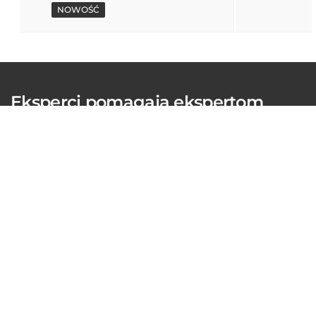
NOWOŚĆ
Eksperci pomagają ekspertom
W BDO wierzymy, że wyjątkowa obsługa Klienta zaczyna
się od budowania wyjątkowych relacji.
ZAPISZ SIĘ DO NEWSLETTERA
BDO Sp. z.o.o. Sp. K. Wszelkie prawa zastrzeżone
BDO spółka z ograniczoną odpowiedzialnością sp.k. Sąd Rejonowy dla M. St.
Warszawy, XIII Wydział Gospodarczy KRS 0000729684, NIP 108-000-42-12