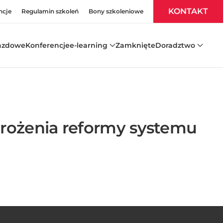
KONTAKT
ncje
Regulamin szkoleń
Bony szkoleniowe
azdowe
Konferencje
e-learning
Zamknięte
Doradztwo
drożenia reformy systemu