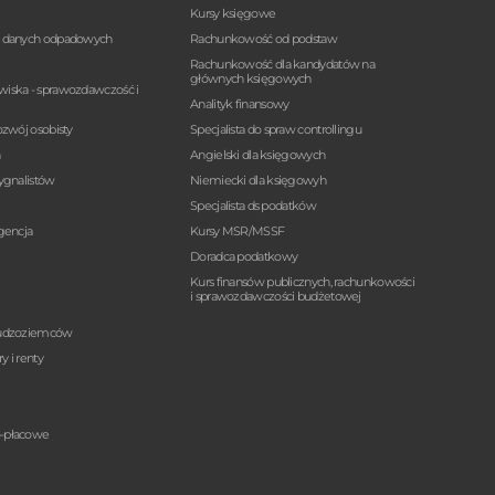
Kursy księgowe
a danych odpadowych
Rachunkowość od podstaw
Rachunkowość dla kandydatów na
głównych księgowych
wiska - sprawozdawczość i
Analityk finansowy
ozwój osobisty
Specjalista do spraw controllingu
n
Angielski dla księgowych
sygnalistów
Niemiecki dla księgowyh
Specjalista ds podatków
igencja
Kursy MSR/MSSF
Doradca podatkowy
Kurs finansów publicznych, rachunkowości
i sprawozdawczości budżetowej
cudzoziemców
y i renty
o-płacowe