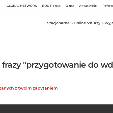
GLOBAL NETWORK
BDO Polska
O nas
Aktualności
Refere
Stacjonarne
Online
Kursy
Wyj
 frazy "przygotowanie do w
azanych z twoim zapytaniem