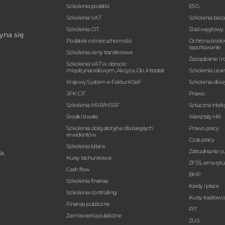
Szkolenia podatki
ESG
Szkolenia VAT
Szkolenia baz
Szkolenia CIT
Ślad węglowy
yna się
Podatek od nieruchomości
Ochrona środo
raportowanie
Szkolenia ceny transferowe
Zarządzanie i r
Szkolenia VAT w obrocie
międzynarodowym, Akcyza, Cło, Intrastat
Szkolenia Lea
Krajowy System e-Faktur KSeF
Szkolenia dla 
JPK CIT
Prawo
Szkolenia MSR/MSSF
Sztuczna intel
Środki trwałe
Warsztaty HR
Szkolenia obligatoryjne dla biegłych
Prawo pracy
rewidentów
Czas pracy
Szkolenia bilans
Zatrudnianie 
t.
Kursy rachunkowe
ZFŚS, emerytur
Cash flow
BHP
Szkolenia finanse
Kardy i płace
Szkolenia controlling
Kursy kadrow
Finanse publiczne
PIT
Zamówienia publiczne
ZUS