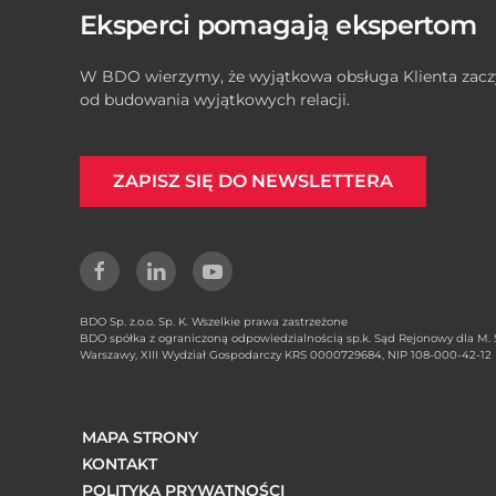
Eksperci pomagają ekspertom
W BDO wierzymy, że wyjątkowa obsługa Klienta zacz
od budowania wyjątkowych relacji.
ZAPISZ SIĘ DO NEWSLETTERA
BDO Sp. z.o.o. Sp. K. Wszelkie prawa zastrzeżone
BDO spółka z ograniczoną odpowiedzialnością sp.k. Sąd Rejonowy dla M. S
Warszawy, XIII Wydział Gospodarczy KRS 0000729684, NIP 108-000-42-12
MAPA STRONY
KONTAKT
POLITYKA PRYWATNOŚCI