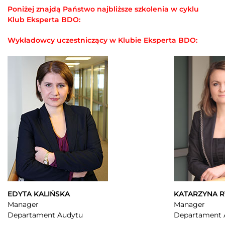
Poniżej znajdą Państwo najbliższe szkolenia w cyklu
Klub Eksperta BDO:
Wykładowcy uczestniczący w Klubie Eksperta BDO:
EDYTA KALIŃSKA
KATARZYNA 
Manager
Manager
Departament Audytu
Departament 