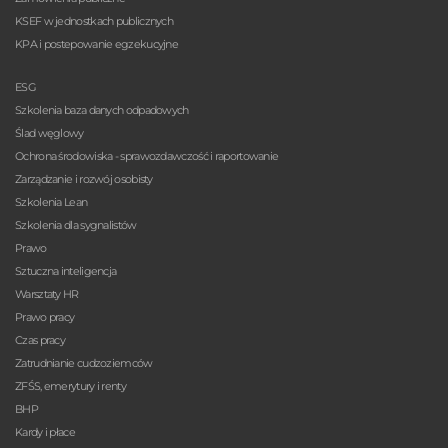
KSEF w jednostkach publicznych
KPA i postepowanie egzekucyjne
ESG
Szkolenia baza danych odpadowych
Ślad węglowy
Ochrona środowiska - sprawozdawczość i raportowanie
Zarządzanie i rozwój osobisty
Szkolenia Lean
Szkolenia dla sygnalistów
Prawo
Sztuczna inteligencja
Warsztaty HR
Prawo pracy
Czas pracy
Zatrudnianie cudzoziemców
ZFŚS, emerytury i renty
BHP
Kardy i płace