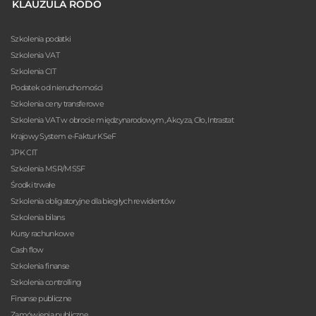
KLAUZULA RODO
Szkolenia podatki
Szkolenia VAT
Szkolenia CIT
Podatek od nieruchomości
Szkolenia ceny transferowe
Szkolenia VAT w obrocie międzynarodowym, Akcyza, Cło, Intrastat
Krajowy System e-Faktur KSeF
JPK CIT
Szkolenia MSR/MSSF
Środki trwałe
Szkolenia obligatoryjne dla biegłych rewidentów
Szkolenia bilans
Kursy rachunkowe
Cash flow
Szkolenia finanse
Szkolenia controlling
Finanse publiczne
Zamówienia publiczne