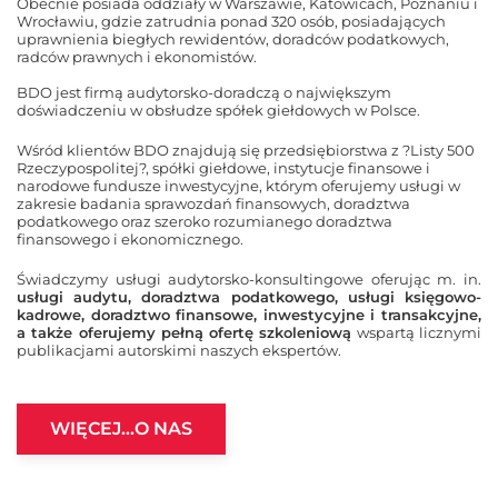
Obecnie posiada oddziały w Warszawie, Katowicach, Poznaniu i
Wrocławiu, gdzie zatrudnia ponad 320 osób, posiadających
uprawnienia biegłych rewidentów, doradców podatkowych,
radców prawnych i ekonomistów.
BDO jest firmą audytorsko-doradczą o największym
doświadczeniu w obsłudze spółek giełdowych w Polsce.
Wśród klientów BDO znajdują się przedsiębiorstwa z ?Listy 500
Rzeczypospolitej?, spółki giełdowe, instytucje finansowe i
narodowe fundusze inwestycyjne, którym oferujemy usługi w
zakresie badania sprawozdań finansowych, doradztwa
podatkowego oraz szeroko rozumianego doradztwa
finansowego i ekonomicznego.
Świadczymy usługi audytorsko-konsultingowe oferując m. in.
usługi audytu, doradztwa podatkowego, usługi księgowo-
kadrowe, doradztwo finansowe, inwestycyjne i transakcyjne,
a także oferujemy pełną ofertę szkoleniową
wspartą licznymi
publikacjami autorskimi naszych ekspertów.
WIĘCEJ…O NAS