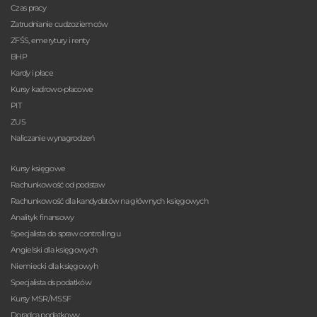
Czas pracy
Zatrudnianie cudzoziemców
ZFŚS, emerytury i renty
BHP
Kardy i płace
Kursy kadrowo-płacowe
PIT
ZUS
Naliczanie wynagrodzeń
Kursy księgowe
Rachunkowość od podstaw
Rachunkowość dla kandydatów na głównych księgowych
Analityk finansowy
Specjalista do spraw controllingu
Angielski dla księgowych
Niemiecki dla księgowyh
Specjalista ds podatków
Kursy MSR/MSSF
Doradca podatkowy