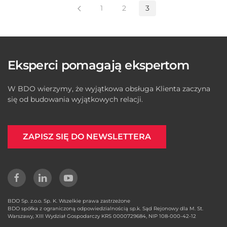
1
2
3
Eksperci pomagają ekspertom
W BDO wierzymy, że wyjątkowa obsługa Klienta zaczyna
się od budowania wyjątkowych relacji.
ZAPISZ SIĘ DO NEWSLETTERA
BDO Sp. z.o.o. Sp. K. Wszelkie prawa zastrzeżone
BDO spółka z ograniczoną odpowiedzialnością sp.k. Sąd Rejonowy dla M. St.
Warszawy, XIII Wydział Gospodarczy KRS 0000729684, NIP 108-000-42-12