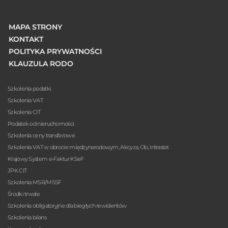
MAPA STRONY
KONTAKT
POLITYKA PRYWATNOŚCI
KLAUZULA RODO
Szkolenia podatki
Szkolenia VAT
Szkolenia CIT
Podatek od nieruchomości
Szkolenia ceny transferowe
Szkolenia VAT w obrocie międzynarodowym, Akcyza, Cło, Intrastat
Krajowy System e-Faktur KSeF
JPK CIT
Szkolenia MSR/MSSF
Środki trwałe
Szkolenia obligatoryjne dla biegłych rewidentów
Szkolenia bilans