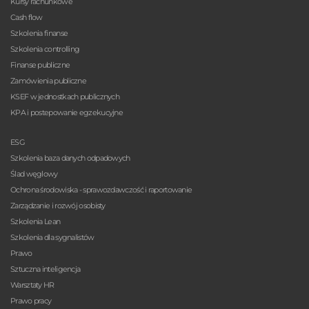
Kursy rachunkowe
Cash flow
Szkolenia finanse
Szkolenia controlling
Finanse publiczne
Zamówienia publiczne
KSEF w jednostkach publicznych
KPA i postepowanie egzekucyjne
ESG
Szkolenia baza danych odpadowych
Ślad węglowy
Ochrona środowiska - sprawozdawczość i raportowanie
Zarządzanie i rozwój osobisty
Szkolenia Lean
Szkolenia dla sygnalistów
Prawo
Sztuczna inteligencja
Warsztaty HR
Prawo pracy