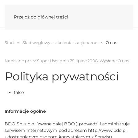
Menu
Przejdź do głównej treści
Start
Ślad węglowy - szkolenia stacjonarne
O nas
Napisane przez Super User dnia
29 lipiec 2008
. Wysłane
O nas
.
Polityka prywatności
false
I
nformacje ogólne
BDO Sp. z o.o. (zwane dalej BDO ) prowadzi i administruje
serwisem internetowym pod adresem http://www.bdo.pl,
udostępnianym osobom korzystającym z Serwisu