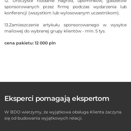
12. Uroczyste rozdanie nagród, upominków, gadżetów
sponsorowanych przez firmę podczas wydarzenia lub
konferencji (wszystkim lub wylosowanym uczestnikom).
13.Zamieszczenie artykułu sponsorowanego w wysyłce
mailowej do wybranej grupy klientów - min. 5 tys.
cena pakietu: 12 000 pln
Eksperci pomagają ekspertom
W BDO wierzymy, że wyjątkowa obsługa Klienta zaczyna
się od budowania wyjątkowych relacji.