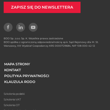
ZAPISZ SIĘ DO NEWSLETTERA
BDO Sp. z.o.o. Sp. K. Wszelkie prawa zastrzeżone
BDO spółka z ograniczoną odpowiedzialnością sp.k. Sąd Rejonowy dla M. St.
Warszawy, XIII Wydział Gospodarczy KRS 0000729684, NIP 108-000-42-12
MAPA STRONY
KONTAKT
POLITYKA PRYWATNOŚCI
KLAUZULA RODO
Szkolenia podatki
Szkolenia VAT
Szkolenia CIT