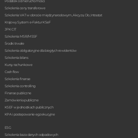
Podatek od nieruchomości
Szkolenia ceny transferowe
Szkolenia VAT w obrocie międzynarodowym, Akcyza, Cło, Intrastat
Krajowy System e-Faktur KSeF
JPK CIT
Szkolenia MSR/MSSF
Środki trwałe
Szkolenia obligatoryjne dla biegłych rewidentów
Szkolenia bilans
Kursy rachunkowe
Cash flow
Szkolenia finanse
Szkolenia controlling
Finanse publiczne
Zamówienia publiczne
KSEF w jednostkach publicznych
KPA i postepowanie egzekucyjne
ESG
Szkolenia baza danych odpadowych