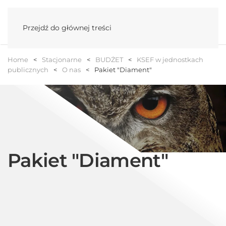
Menu
Przejdź do głównej treści
Home
Stacjonarne
BUDŻET
KSEF w jednostkach
publicznych
O nas
Pakiet "Diament"
Pakiet "Diament"