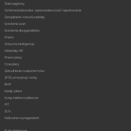
Ślad węglowy
Ochrona środowiska - sprawozdawczość i raportowanie
Zarządzanie i rozwój osobisty
Szkolenia Lean
Szkolenia dla sygnalistów
Prawo
Sztuczna inteligencja
Warsztaty HR
Prawo pracy
Czas pracy
Zatrudnianie cudzoziemców
ZFŚS, emerytury i renty
BHP
Kardy i płace
Kursy kadrowo-płacowe
PIT
ZUS
Naliczanie wynagrodzeń
Kursy księgowe