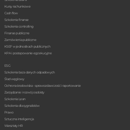
Kursy rachunkowe
Cash flow
Szkolenia finanse
Szkolenia controlling
Finanse publiczne
Zamówienia publiczne
KSEF w jednostkach publicznych
KPA i postepowanie egzekucyjne
ESG
Szkolenia baza danych odpadowych
Ślad węglowy
Ochrona środowiska - sprawozdawczość i raportowanie
Zarządzanie i rozwój osobisty
Szkolenia Lean
Szkolenia dla sygnalistów
Prawo
Sztuczna inteligencja
Warsztaty HR