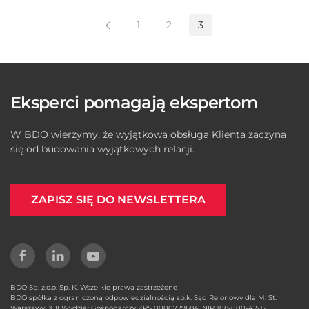
1
2
3
Eksperci pomagają ekspertom
W BDO wierzymy, że wyjątkowa obsługa Klienta zaczyna
się od budowania wyjątkowych relacji.
ZAPISZ SIĘ DO NEWSLETTERA
BDO Sp. z.o.o. Sp. K. Wszelkie prawa zastrzeżone
BDO spółka z ograniczoną odpowiedzialnością sp.k. Sąd Rejonowy dla M. St.
Warszawy, XIII Wydział Gospodarczy KRS 0000729684, NIP 108-000-42-12