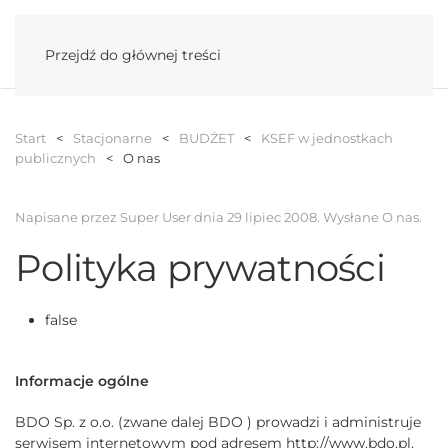
Menu
Przejdź do głównej treści
Start
Stacjonarne
BUDŻET
KSEF w jednostkach
publicznych
O nas
Napisane przez Super User dnia
29 lipiec 2008
. Wysłane
O nas
.
Polityka prywatności
false
I
nformacje ogólne
BDO Sp. z o.o. (zwane dalej BDO ) prowadzi i administruje
serwisem internetowym pod adresem http://www.bdo.pl,