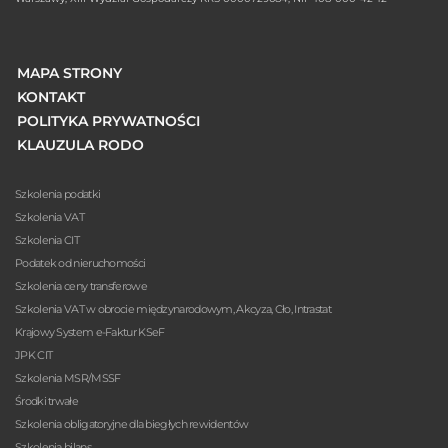
MAPA STRONY
KONTAKT
POLITYKA PRYWATNOŚCI
KLAUZULA RODO
Szkolenia podatki
Szkolenia VAT
Szkolenia CIT
Podatek od nieruchomości
Szkolenia ceny transferowe
Szkolenia VAT w obrocie międzynarodowym, Akcyza, Cło, Intrastat
Krajowy System e-Faktur KSeF
JPK CIT
Szkolenia MSR/MSSF
Środki trwałe
Szkolenia obligatoryjne dla biegłych rewidentów
Szkolenia bilans