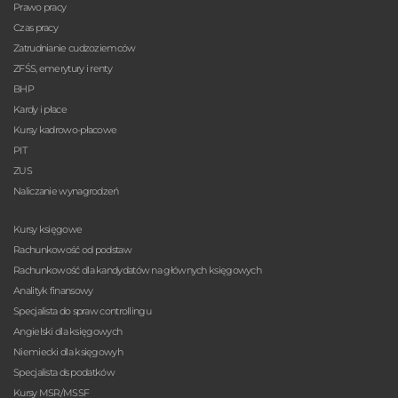
Prawo pracy
Czas pracy
Zatrudnianie cudzoziemców
ZFŚS, emerytury i renty
BHP
Kardy i płace
Kursy kadrowo-płacowe
PIT
ZUS
Naliczanie wynagrodzeń
Kursy księgowe
Rachunkowość od podstaw
Rachunkowość dla kandydatów na głównych księgowych
Analityk finansowy
Specjalista do spraw controllingu
Angielski dla księgowych
Niemiecki dla księgowyh
Specjalista ds podatków
Kursy MSR/MSSF