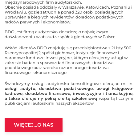
międzynarodowych firm audytorskich.
Obecnie posiada oddziały w Warszawie, Katowicach, Poznaniu i
Wrocławiu, gdzie zatrudnia ponad 320 osób, posiadających
uprawnienia biegłych rewidentów, doradców podatkowych,
radców prawnych i ekonomistów.
BDO jest firmą audytorsko-doradczą o największym
doświadczeniu w obsłudze spółek giełdowych w Polsce.
Wśród klientów BDO znajdują się przedsiębiorstwa z ?Listy 500
Rzeczypospolitej?, spółki giełdowe, instytucje finansowe i
narodowe fundusze inwestycyjne, którym oferujemy usługi w
zakresie badania sprawozdań finansowych, doradztwa
podatkowego oraz szeroko rozumianego doradztwa
finansowego i ekonomicznego.
Świadczymy usługi audytorsko-konsultingowe oferując m. in.
usługi audytu, doradztwa podatkowego, usługi księgowo-
kadrowe, doradztwo finansowe, inwestycyjne i transakcyjne,
a także oferujemy pełną ofertę szkoleniową
wspartą licznymi
publikacjami autorskimi naszych ekspertów.
WIĘCEJ…O NAS