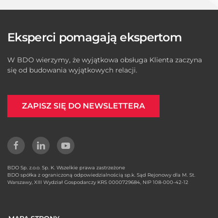
Eksperci pomagają ekspertom
W BDO wierzymy, że wyjątkowa obsługa Klienta zaczyna
się od budowania wyjątkowych relacji.
ZAPISZ SIĘ DO NEWSLETTERA
BDO Sp. z.o.o. Sp. K. Wszelkie prawa zastrzeżone
BDO spółka z ograniczoną odpowiedzialnością sp.k. Sąd Rejonowy dla M. St.
Warszawy, XIII Wydział Gospodarczy KRS 0000729684, NIP 108-000-42-12