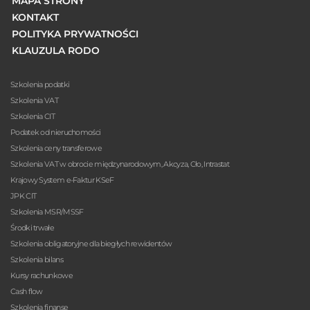
MAPA STRONY
KONTAKT
POLITYKA PRYWATNOŚCI
KLAUZULA RODO
Szkolenia podatki
Szkolenia VAT
Szkolenia CIT
Podatek od nieruchomości
Szkolenia ceny transferowe
Szkolenia VAT w obrocie międzynarodowym, Akcyza, Cło, Intrastat
Krajowy System e-Faktur KSeF
JPK CIT
Szkolenia MSR/MSSF
Środki trwałe
Szkolenia obligatoryjne dla biegłych rewidentów
Szkolenia bilans
Kursy rachunkowe
Cash flow
Szkolenia finanse