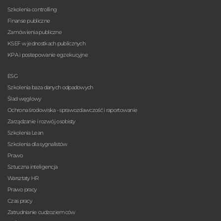
Szkolenia controlling
Finanse publiczne
Zamówienia publiczne
KSEF w jednostkach publicznych
KPA i postepowanie egzekucyjne
ESG
Szkolenia baza danych odpadowych
Ślad węglowy
Ochrona środowiska - sprawozdawczość i raportowanie
Zarządzanie i rozwój osobisty
Szkolenia Lean
Szkolenia dla sygnalistów
Prawo
Sztuczna inteligencja
Warsztaty HR
Prawo pracy
Czas pracy
Zatrudnianie cudzoziemców