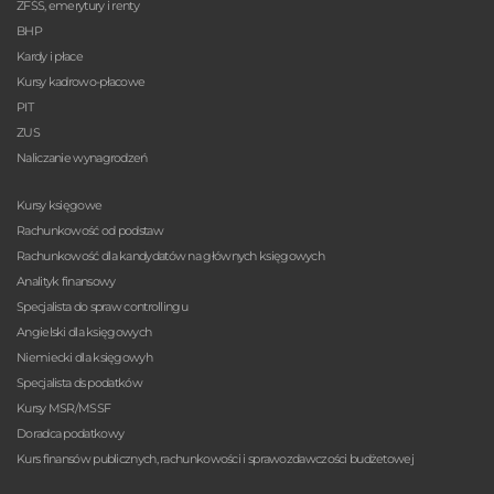
ZFŚS, emerytury i renty
BHP
Kardy i płace
Kursy kadrowo-płacowe
PIT
ZUS
Naliczanie wynagrodzeń
Kursy księgowe
Rachunkowość od podstaw
Rachunkowość dla kandydatów na głównych księgowych
Analityk finansowy
Specjalista do spraw controllingu
Angielski dla księgowych
Niemiecki dla księgowyh
Specjalista ds podatków
Kursy MSR/MSSF
Doradca podatkowy
Kurs finansów publicznych, rachunkowości i sprawozdawczości budżetowej