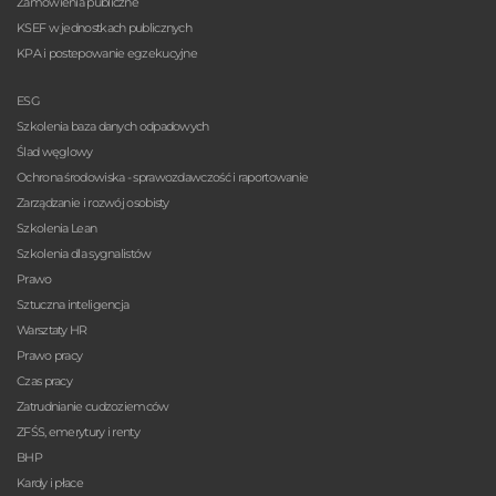
Zamówienia publiczne
KSEF w jednostkach publicznych
KPA i postepowanie egzekucyjne
ESG
Szkolenia baza danych odpadowych
Ślad węglowy
Ochrona środowiska - sprawozdawczość i raportowanie
Zarządzanie i rozwój osobisty
Szkolenia Lean
Szkolenia dla sygnalistów
Prawo
Sztuczna inteligencja
Warsztaty HR
Prawo pracy
Czas pracy
Zatrudnianie cudzoziemców
ZFŚS, emerytury i renty
BHP
Kardy i płace