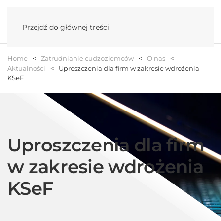
Menu
Przejdź do głównej treści
Home
Zatrudnianie cudzoziemców
O nas
Aktualności
Uproszczenia dla firm w zakresie wdrożenia
KSeF
Uproszczenia dla firm
w zakresie wdrożenia
KSeF