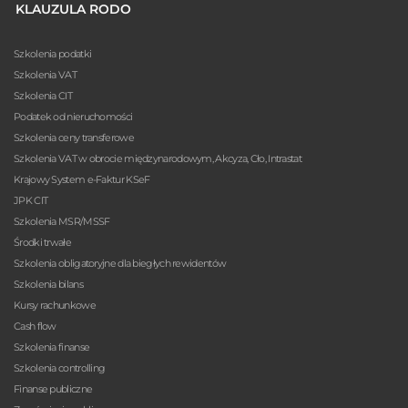
KLAUZULA RODO
Szkolenia podatki
Szkolenia VAT
Szkolenia CIT
Podatek od nieruchomości
Szkolenia ceny transferowe
Szkolenia VAT w obrocie międzynarodowym, Akcyza, Cło, Intrastat
Krajowy System e-Faktur KSeF
JPK CIT
Szkolenia MSR/MSSF
Środki trwałe
Szkolenia obligatoryjne dla biegłych rewidentów
Szkolenia bilans
Kursy rachunkowe
Cash flow
Szkolenia finanse
Szkolenia controlling
Finanse publiczne