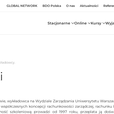
GLOBAL NETWORK
BDO Polska
O nas
Aktualności
Refere
Stacjonarne
Online
Kursy
Wyj
ładowcy
.
i
stwie, wykładowca na Wydziale Zarządzania Uniwersytetu Warszaw
, współczesnych koncepcji rachunkowości zarządczej, rachunku
ność szkoleniową prowadzi od 1997 roku, przeplata ją doświ