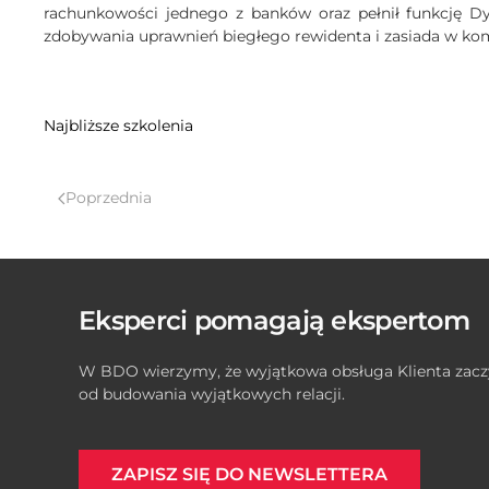
rachunkowości jednego z banków oraz pełnił funkcję Dyr
zdobywania uprawnień biegłego rewidenta i zasiada w komi
Najbliższe szkolenia
Poprzednia
Eksperci pomagają ekspertom
W BDO wierzymy, że wyjątkowa obsługa Klienta zacz
od budowania wyjątkowych relacji.
ZAPISZ SIĘ DO NEWSLETTERA