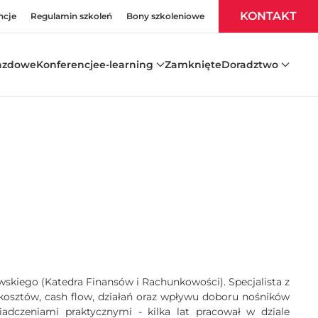
KONTAKT
ncje
Regulamin szkoleń
Bony szkoleniowe
azdowe
Konferencje
e-learning
Zamknięte
Doradztwo
skiego (Katedra Finansów i Rachunkowości). Specjalista z
 kosztów, cash flow, działań oraz wpływu doboru nośników
adczeniami praktycznymi - kilka lat pracował w dziale