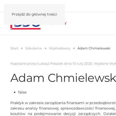
Przejdź do głównej treści
Start
Szkolenia
Wykładowcy
Adam Chmielewski
Napisane przez Łukasz Praszek dnia
10 luty 2020
. Wysłane
Wyk
Adam Chmielewsk
false
Praktyk w zakresie zarządzania finansami w przedsiębior
zakresu analizy finansowej, sprawozdawczości finansowej
kosztów na podejmowanie decyzji zarządczych. Działal