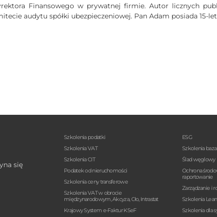
ektora Finansowego w prywatnej firmie. Autor licznych publi
tecie audytu spółki ubezpieczeniowej. Pan Adam posiada 15-let
Szkolenia podatki
ESG
Szkolenia VAT
Szkolenia baz
Szkolenia CIT
Ślad węglowy
yna się
Podatek od nieruchomości
Ochrona środo
raportowanie
Szkolenia ceny transferowe
Zarządzanie i r
Szkolenia VAT w obrocie
międzynarodowym, Akcyza, Cło, Intrastat
Szkolenia Lea
Krajowy System e-Faktur KSeF
Szkolenia dla 