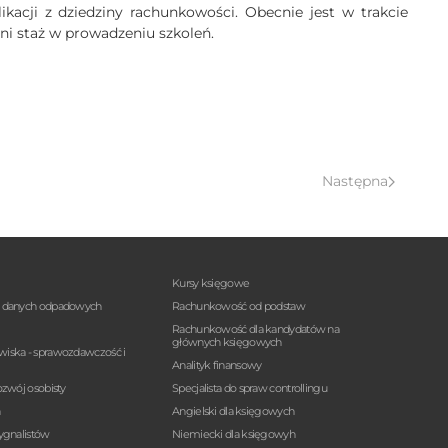
kacji z dziedziny rachunkowości. Obecnie jest w trakcie
ni staż w prowadzeniu szkoleń.
Następna
Kursy księgowe
a danych odpadowych
Rachunkowość od podstaw
Rachunkowość dla kandydatów na
głównych księgowych
wiska - sprawozdawczość i
Analityk finansowy
ozwój osobisty
Specjalista do spraw controllingu
n
Angielski dla księgowych
sygnalistów
Niemiecki dla księgowyh