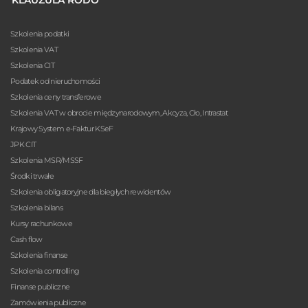
Szkolenia podatki
Szkolenia VAT
Szkolenia CIT
Podatek od nieruchomości
Szkolenia ceny transferowe
Szkolenia VAT w obrocie międzynarodowym, Akcyza, Cło, Intrastat
Krajowy System e-Faktur KSeF
JPK CIT
Szkolenia MSR/MSSF
Środki trwałe
Szkolenia obligatoryjne dla biegłych rewidentów
Szkolenia bilans
Kursy rachunkowe
Cash flow
Szkolenia finanse
Szkolenia controlling
Finanse publiczne
Zamówienia publiczne