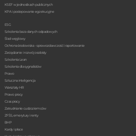
KSEF w jednostkach publicznych
KPA i postepowanie egzekucyjne
ESG
Szkolenia baza danych odpadowych
Ślad węglowy
Ochrona środowiska - sprawozdawczość i raportowanie
Zarządzanie i rozwój osobisty
Szkolenia Lean
Szkolenia dla sygnalistów
Prawo
Sztuczna inteligencja
Warsztaty HR
Prawo pracy
Czas pracy
Zatrudnianie cudzoziemców
ZFŚS, emerytury i renty
BHP
Kardy i płace