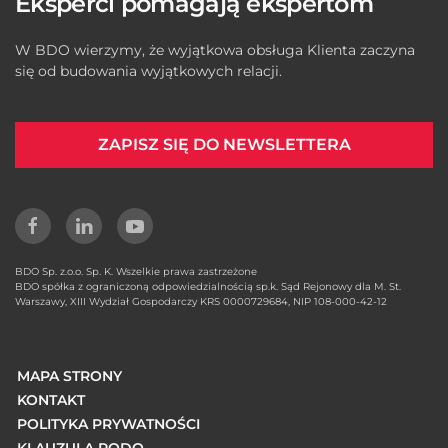
Eksperci pomagają ekspertom
W BDO wierzymy, że wyjątkowa obsługa Klienta zaczyna
się od budowania wyjątkowych relacji.
ZAPISZ SIĘ DO NEWSLETTERA
BDO Sp. z.o.o. Sp. K. Wszelkie prawa zastrzeżone
BDO spółka z ograniczoną odpowiedzialnością sp.k. Sąd Rejonowy dla M. St.
Warszawy, XIII Wydział Gospodarczy KRS 0000729684, NIP 108-000-42-12
MAPA STRONY
KONTAKT
POLITYKA PRYWATNOŚCI
KLAUZULA RODO