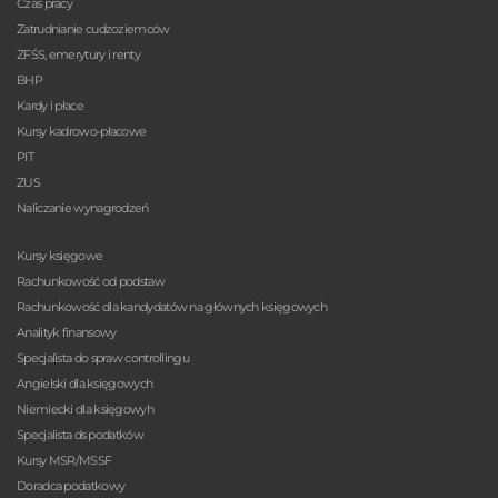
Czas pracy
Zatrudnianie cudzoziemców
ZFŚS, emerytury i renty
BHP
Kardy i płace
Kursy kadrowo-płacowe
PIT
ZUS
Naliczanie wynagrodzeń
Kursy księgowe
Rachunkowość od podstaw
Rachunkowość dla kandydatów na głównych księgowych
Analityk finansowy
Specjalista do spraw controllingu
Angielski dla księgowych
Niemiecki dla księgowyh
Specjalista ds podatków
Kursy MSR/MSSF
Doradca podatkowy