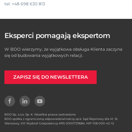
tel: +48 698 630 813
Eksperci pomagają ekspertom
W BDO wierzymy, że wyjątkowa obsługa Klienta zaczyna
się od budowania wyjątkowych relacji.
ZAPISZ SIĘ DO NEWSLETTERA
BDO Sp. z.o.o. Sp. K. Wszelkie prawa zastrzeżone
BDO spółka z ograniczoną odpowiedzialnością sp.k. Sąd Rejonowy dla M. St.
Warszawy, XIII Wydział Gospodarczy KRS 0000729684, NIP 108-000-42-12