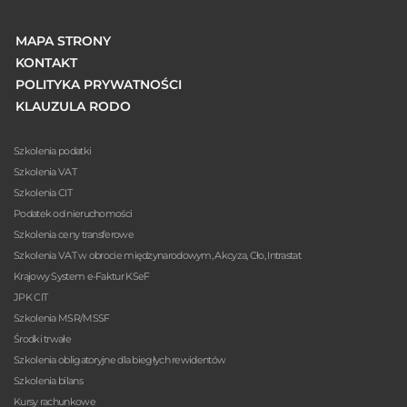
MAPA STRONY
KONTAKT
POLITYKA PRYWATNOŚCI
KLAUZULA RODO
Szkolenia podatki
Szkolenia VAT
Szkolenia CIT
Podatek od nieruchomości
Szkolenia ceny transferowe
Szkolenia VAT w obrocie międzynarodowym, Akcyza, Cło, Intrastat
Krajowy System e-Faktur KSeF
JPK CIT
Szkolenia MSR/MSSF
Środki trwałe
Szkolenia obligatoryjne dla biegłych rewidentów
Szkolenia bilans
Kursy rachunkowe