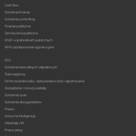
Cash flow
Szkolenia finanse
Szkolenia controlling
Finanse publiczne
Zamówienia publiczne
KSEF w jednostkach publicznych
KPA i postepowanie egzekucyjne
ESG
Szkolenia baza danych odpadowych
Ślad węglowy
Ochrona środowiska - sprawozdawczość i raportowanie
Zarządzanie i rozwój osobisty
Szkolenia Lean
Szkolenia dla sygnalistów
Prawo
Sztuczna inteligencja
Warsztaty HR
Prawo pracy