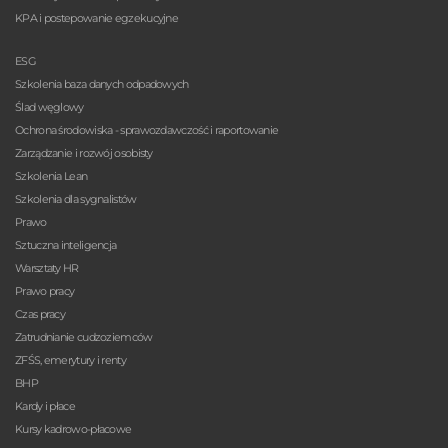
KPA i postepowanie egzekucyjne
ESG
Szkolenia baza danych odpadowych
Ślad węglowy
Ochrona środowiska - sprawozdawczość i raportowanie
Zarządzanie i rozwój osobisty
Szkolenia Lean
Szkolenia dla sygnalistów
Prawo
Sztuczna inteligencja
Warsztaty HR
Prawo pracy
Czas pracy
Zatrudnianie cudzoziemców
ZFŚS, emerytury i renty
BHP
Kardy i płace
Kursy kadrowo-płacowe