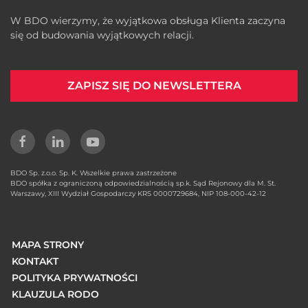
W BDO wierzymy, że wyjątkowa obsługa Klienta zaczyna
się od budowania wyjątkowych relacji.
ZAPISZ SIĘ DO NEWSLETTERA
BDO Sp. z.o.o. Sp. K. Wszelkie prawa zastrzeżone
BDO spółka z ograniczoną odpowiedzialnością sp.k. Sąd Rejonowy dla M. St.
Warszawy, XIII Wydział Gospodarczy KRS 0000729684, NIP 108-000-42-12
MAPA STRONY
KONTAKT
POLITYKA PRYWATNOŚCI
KLAUZULA RODO