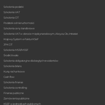
Szkolenia podatki
Szkolenia VAT
Szkolenia CIT
Podatek od nieruchomości
Szkolenia ceny transferowe
Szkolenia VAT w obrocie międzynarodowym, Akcyza, Cło, Intrastat
Krajowy System e-Faktur KSeF
JPK CIT
Szkolenia MSR/MSSF
Środki trwałe
Szkolenia obligatoryjne dla biegłych rewidentów
Szkolenia bilans
Kursy rachunkowe
Cash flow
Szkolenia finanse
Szkolenia controlling
Finanse publiczne
Zamówienia publiczne
KSEF w jednostkach publicznych