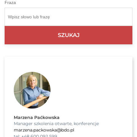
Fraza
Marzena Paćkowska
Manager szkolenia otwarte, konferencje
marzena.packowska@bdo.pl
tel: +48 600 092 599