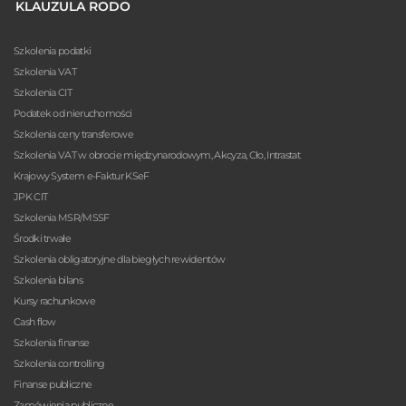
KLAUZULA RODO
Szkolenia podatki
Szkolenia VAT
Szkolenia CIT
Podatek od nieruchomości
Szkolenia ceny transferowe
Szkolenia VAT w obrocie międzynarodowym, Akcyza, Cło, Intrastat
Krajowy System e-Faktur KSeF
JPK CIT
Szkolenia MSR/MSSF
Środki trwałe
Szkolenia obligatoryjne dla biegłych rewidentów
Szkolenia bilans
Kursy rachunkowe
Cash flow
Szkolenia finanse
Szkolenia controlling
Finanse publiczne
Zamówienia publiczne