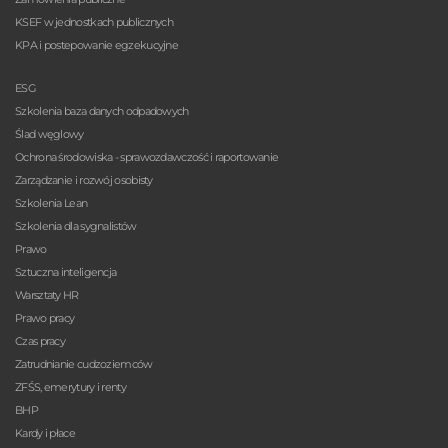
KSEF w jednostkach publicznych
KPA i postepowanie egzekucyjne
ESG
Szkolenia baza danych odpadowych
Ślad węglowy
Ochrona środowiska - sprawozdawczość i raportowanie
Zarządzanie i rozwój osobisty
Szkolenia Lean
Szkolenia dla sygnalistów
Prawo
Sztuczna inteligencja
Warsztaty HR
Prawo pracy
Czas pracy
Zatrudnianie cudzoziemców
ZFŚS, emerytury i renty
BHP
Kardy i płace