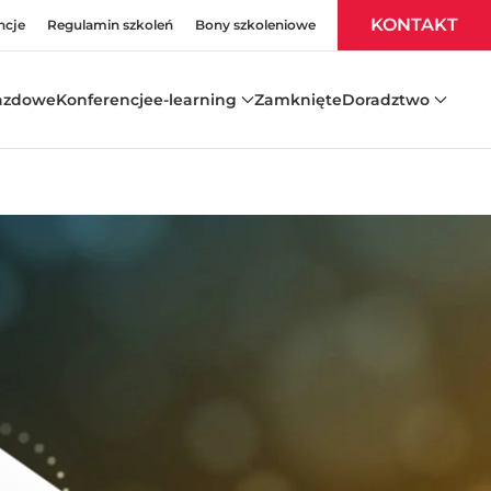
KONTAKT
ncje
Regulamin szkoleń
Bony szkoleniowe
azdowe
Konferencje
e-learning
Zamknięte
Doradztwo