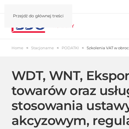
Przejdź do głównej treści
Home
Stacjonarne
PODATKI
Szkolenia VAT w obroc
WDT, WNT, Eksport
towarów oraz usłu
stosowania ustaw
akcyzowym, regul