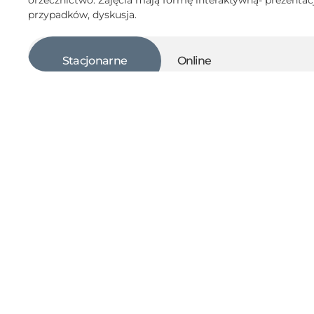
orzecznictwo. Zajęcia mają formę interaktywną- prezentac
przypadków, dyskusja.
Stacjonarne
Online