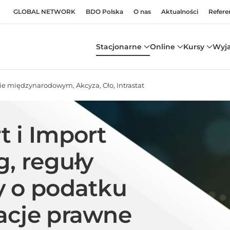
GLOBAL NETWORK
BDO Polska
O nas
Aktualności
Refere
Stacjonarne
Online
Kursy
Wyj
ie międzynarodowym, Akcyza, Cło, Intrastat
 i Import
g, reguły
y o podatku
acje prawne