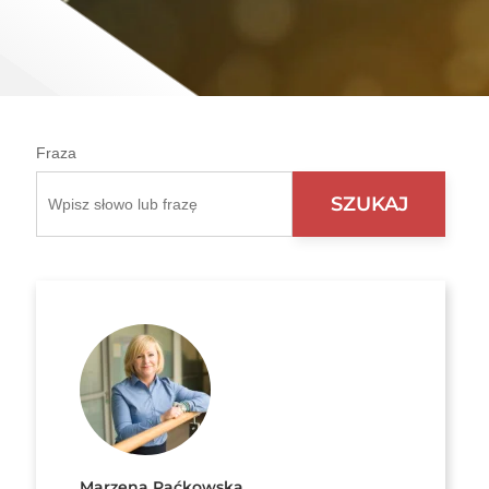
Fraza
Marzena Paćkowska