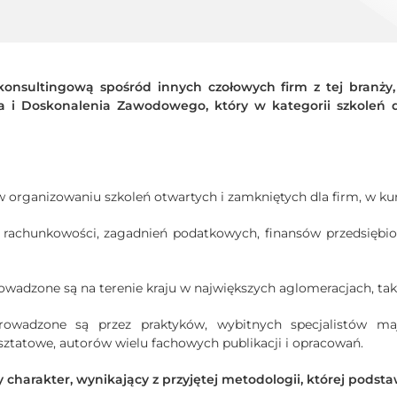
onsultingową spośród innych czołowych firm z tej branży, t
wa i Doskonalenia Zawodowego, który w kategorii szkoleń
 w organizowaniu szkoleń otwartych i zamkniętych dla firm, w
 rachunkowości, zagadnień podatkowych, finansów przedsiębio
rowadzone są na terenie kraju w największych aglomeracjach, ta
prowadzone są przez praktyków, wybitnych specjalistów m
ztatowe, autorów wielu fachowych publikacji i opracowań.
y charakter, wynikający z przyjętej metodologii, której podsta