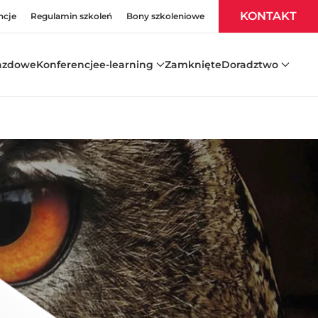
KONTAKT
ncje
Regulamin szkoleń
Bony szkoleniowe
azdowe
Konferencje
e-learning
Zamknięte
Doradztwo