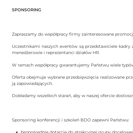
SPONSORING
Zapraszamy do współpracy firmy zainteresowane promocją
Uczestnikami naszych eventów są przedstawiciele kadry z
menedżerowie i reprezentanci działów HR.
W ramach współpracy gwarantujemy Państwu wiele typów 
Oferta obejmuje wybrane przedsięwzięcia realizowane pr
ją zapowiadających.
Dokładamy wszelkich starań, aby w naszej ofercie dostoso
Sponsoring konferencji i szkoleń BDO zapewni Państwu:
bezpośrednie dotarcie do atrakcyjnej grupy docelowej