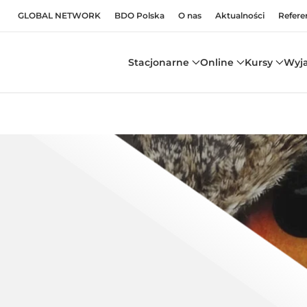
GLOBAL NETWORK
BDO Polska
O nas
Aktualności
Refere
Stacjonarne
Online
Kursy
Wyj