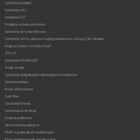
Szkolenia podatki
Szkolenia VAT
Szkolenia CIT
Podatek od nieruchomości
Szkolenia ceny transferowe
Szkolenia VAT w obrocie międzynarodowym, Akcyza, Cło, Intrastat
Krajowy System e-Faktur KSeF
JPK CIT
Szkolenia MSR/MSSF
Środki trwałe
Szkolenia obligatoryjne dla biegłych rewidentów
Szkolenia bilans
Kursy rachunkowe
Cash flow
Szkolenia finanse
Szkolenia controlling
Finanse publiczne
Zamówienia publiczne
KSEF w jednostkach publicznych
KPA i postepowanie egzekucyjne