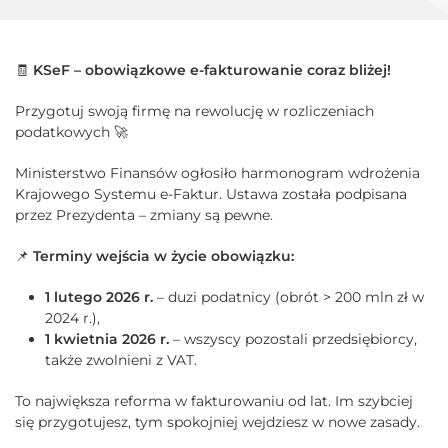
🧾
KSeF – obowiązkowe e-fakturowanie coraz bliżej!
Przygotuj swoją firmę na rewolucję w rozliczeniach
podatkowych 🚀
Ministerstwo Finansów ogłosiło harmonogram wdrożenia
Krajowego Systemu e-Faktur. Ustawa została podpisana
przez Prezydenta – zmiany są pewne.
📌
Terminy wejścia w życie obowiązku:
1 lutego 2026 r.
– duzi podatnicy (obrót > 200 mln zł w
2024 r.),
1 kwietnia 2026 r.
– wszyscy pozostali przedsiębiorcy,
także zwolnieni z VAT.
To największa reforma w fakturowaniu od lat. Im szybciej
się przygotujesz, tym spokojniej wejdziesz w nowe zasady.