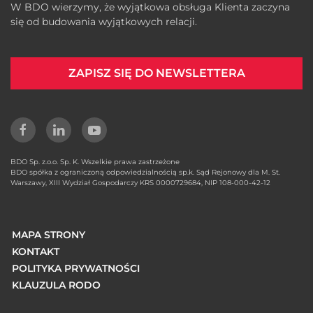
W BDO wierzymy, że wyjątkowa obsługa Klienta zaczyna
się od budowania wyjątkowych relacji.
ZAPISZ SIĘ DO NEWSLETTERA
BDO Sp. z.o.o. Sp. K. Wszelkie prawa zastrzeżone
BDO spółka z ograniczoną odpowiedzialnością sp.k. Sąd Rejonowy dla M. St.
Warszawy, XIII Wydział Gospodarczy KRS 0000729684, NIP 108-000-42-12
MAPA STRONY
KONTAKT
POLITYKA PRYWATNOŚCI
KLAUZULA RODO