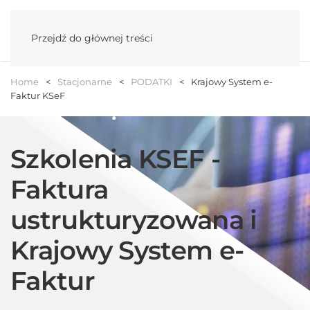
Menu
Przejdź do głównej treści
Home
Stacjonarne
PODATKI
Krajowy System e-
Faktur KSeF
Szkolenia KSEF -
Faktura
ustrukturyzowana i
Krajowy System e-
Faktur