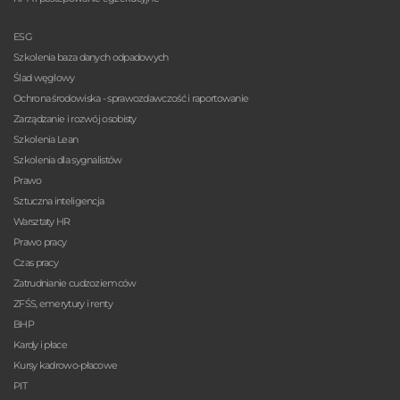
ESG
Szkolenia baza danych odpadowych
Ślad węglowy
Ochrona środowiska - sprawozdawczość i raportowanie
Zarządzanie i rozwój osobisty
Szkolenia Lean
Szkolenia dla sygnalistów
Prawo
Sztuczna inteligencja
Warsztaty HR
Prawo pracy
Czas pracy
Zatrudnianie cudzoziemców
ZFŚS, emerytury i renty
BHP
Kardy i płace
Kursy kadrowo-płacowe
PIT