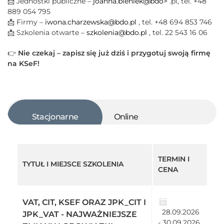
📩 Jednostki publiczne –
joanna.bieniek@bdo>
.pl, tel. +48
889 054 795
📩 Firmy –
iwona.charzewska@bdo.pl
, tel. +48 694 853 746
📩 Szkolenia otwarte –
szkolenia@bdo.pl
, tel. 22 543 16 06
👉
Nie czekaj – zapisz się już dziś i przygotuj swoją firmę
na KSeF!
Stacjonarne
Online
TERMIN I
TYTUŁ I MIEJSCE SZKOLENIA
CENA
VAT, CIT, KSEF ORAZ JPK_CIT I
28.09.2026
JPK_VAT - NAJWAŻNIEJSZE
- 30.09.2026