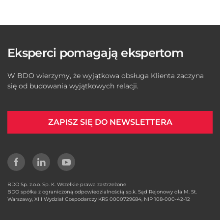
Eksperci pomagają ekspertom
W BDO wierzymy, że wyjątkowa obsługa Klienta zaczyna
się od budowania wyjątkowych relacji.
ZAPISZ SIĘ DO NEWSLETTERA
BDO Sp. z.o.o. Sp. K. Wszelkie prawa zastrzeżone
BDO spółka z ograniczoną odpowiedzialnością sp.k. Sąd Rejonowy dla M. St.
Warszawy, XIII Wydział Gospodarczy KRS 0000729684, NIP 108-000-42-12