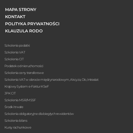
MAPA STRONY
KONTAKT
POLITYKA PRYWATNOŚCI
KLAUZULA RODO
Szkolenia podatki
Szkolenia VAT
Szkolenia CIT
Podatek od nieruchomości
Szkolenia ceny transferowe
Szkolenia VAT w obrocie międzynarodowym, Akcyza, Cło, Intrastat
Krajowy System e-Faktur KSeF
JPK CIT
Szkolenia MSR/MSSF
Środki trwałe
Szkolenia obligatoryjne dla biegłych rewidentów
Szkolenia bilans
Kursy rachunkowe