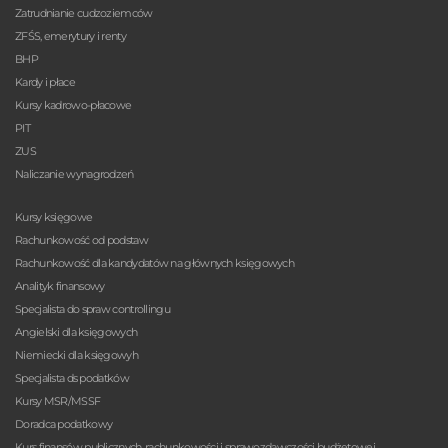
Zatrudnianie cudzoziemców
ZFŚS, emerytury i renty
BHP
Kardy i płace
Kursy kadrowo-płacowe
PIT
ZUS
Naliczanie wynagrodzeń
Kursy księgowe
Rachunkowość od podstaw
Rachunkowość dla kandydatów na głównych księgowych
Analityk finansowy
Specjalista do spraw controllingu
Angielski dla księgowych
Niemiecki dla księgowyh
Specjalista ds podatków
Kursy MSR/MSSF
Doradca podatkowy
Kurs finansów publicznych, rachunkowości i sprawozdawczości budżetowej