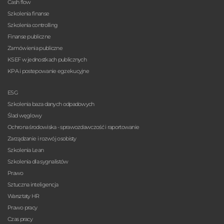
Cash flow
Szkolenia finanse
Szkolenia controlling
Finanse publiczne
Zamówienia publiczne
KSEF w jednostkach publicznych
KPA i postepowanie egzekucyjne
ESG
Szkolenia baza danych odpadowych
Ślad węglowy
Ochrona środowiska - sprawozdawczość i raportowanie
Zarządzanie i rozwój osobisty
Szkolenia Lean
Szkolenia dla sygnalistów
Prawo
Sztuczna inteligencja
Warsztaty HR
Prawo pracy
Czas pracy