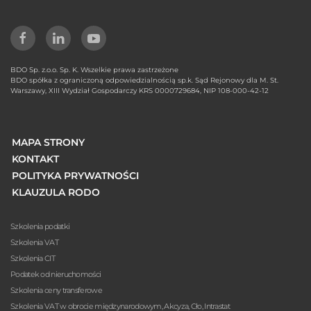
BDO Sp. z.o.o. Sp. K. Wszelkie prawa zastrzeżone
BDO spółka z ograniczoną odpowiedzialnością sp.k. Sąd Rejonowy dla M. St.
Warszawy, XIII Wydział Gospodarczy KRS 0000729684, NIP 108-000-42-12
MAPA STRONY
KONTAKT
POLITYKA PRYWATNOŚCI
KLAUZULA RODO
Szkolenia podatki
Szkolenia VAT
Szkolenia CIT
Podatek od nieruchomości
Szkolenia ceny transferowe
Szkolenia VAT w obrocie międzynarodowym, Akcyza, Cło, Intrastat