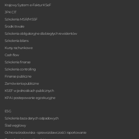
Krajowy System e-Faktur KSeF
JPK CIT
Szkolenia MSR/MSSF
Środki trwałe
Szkolenia obligatoryjne dla biegłych rewidentów
Szkolenia bilans
Kursy rachunkowe
Cash flow
Szkolenia finanse
Szkolenia controlling
Finanse publiczne
Zamówienia publiczne
KSEF w jednostkach publicznych
KPA i postepowanie egzekucyjne
ESG
Szkolenia baza danych odpadowych
Ślad węglowy
Ochrona środowiska - sprawozdawczość i raportowanie