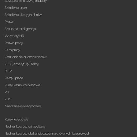
Zarządzanie i rozwój osobisty
Szkolenia Lean
Szkolenia dla sygnalistów
Prawo
Sztuczna inteligencja
Warsztaty HR
Prawo pracy
Czas pracy
Zatrudnianie cudzoziemców
ZFŚS, emerytury i renty
BHP
Kardy i płace
Kursy kadrowo-płacowe
PIT
ZUS
Naliczanie wynagrodzeń
Kursy księgowe
Rachunkowość od podstaw
Rachunkowość dla kandydatów na głównych księgowych