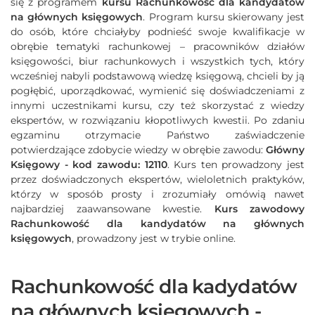
się z programem
kursu Rachunkowość dla kandydatów
na głównych księgowych
. Program kursu skierowany jest
do osób, które chciałyby podnieść swoje kwalifikacje w
obrębie tematyki rachunkowej – pracowników działów
księgowości, biur rachunkowych i wszystkich tych, który
wcześniej nabyli podstawową wiedzę księgową, chcieli by ją
pogłębić, uporządkować, wymienić się doświadczeniami z
innymi uczestnikami kursu, czy też skorzystać z wiedzy
ekspertów, w rozwiązaniu kłopotliwych kwestii. Po zdaniu
egzaminu otrzymacie Państwo zaświadczenie
potwierdzające zdobycie wiedzy w obrębie zawodu:
Główny
Księgowy - kod zawodu: 12110
. Kurs ten prowadzony jest
przez doświadczonych ekspertów, wieloletnich praktyków,
którzy w sposób prosty i zrozumiały omówią nawet
najbardziej zaawansowane kwestie.
Kurs zawodowy
Rachunkowość dla kandydatów na głównych
księgowych
, prowadzony jest w trybie online.
Rachunkowość dla kadydatów
na głównych księgowych -