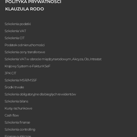
POLITYKA PRYWATNOŚCI
KLAUZULA RODO
Szkolenia podatki
Szkolenia VAT
Szkolenia CIT
Podatek od nieruchomości
Szkolenia ceny transferowe
Szkolenia VAT w obrocie międzynarodowym, Akcyza, Cło, Intrastat
Krajowy System e-Faktur KSeF
JPK CIT
Szkolenia MSR/MSSF
Środki trwałe
Szkolenia obligatoryjne dla biegłych rewidentów
Szkolenia bilans
Kursy rachunkowe
Cash flow
Szkolenia finanse
Szkolenia controlling
Finanse publiczne