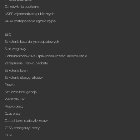
Zamówienia publiczne
KSEF w jednostkach publicznych
KPA i postepowanie egzekucyjne
ESG
Szkolenia baza danych odpadowych
Ślad węglowy
Ochrona środowiska - sprawozdawczość i raportowanie
Zarządzanie i rozwój osobisty
Szkolenia Lean
Szkolenia dla sygnalistów
Prawo
Sztuczna inteligencja
Warsztaty HR
Prawo pracy
Czas pracy
Zatrudnianie cudzoziemców
ZFŚS, emerytury i renty
BHP