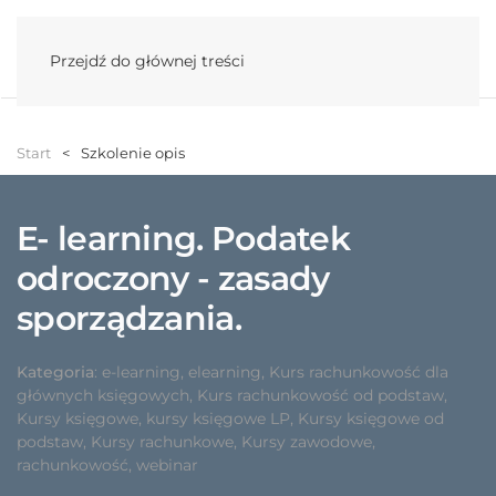
Menu
Przejdź do głównej treści
Start
Szkolenie opis
E- learning. Podatek
odroczony - zasady
sporządzania.
Kategoria
:
e-learning
,
elearning
,
Kurs rachunkowość dla
głównych księgowych
,
Kurs rachunkowość od podstaw
,
Kursy księgowe
,
kursy księgowe LP
,
Kursy księgowe od
podstaw
,
Kursy rachunkowe
,
Kursy zawodowe
,
rachunkowość
,
webinar