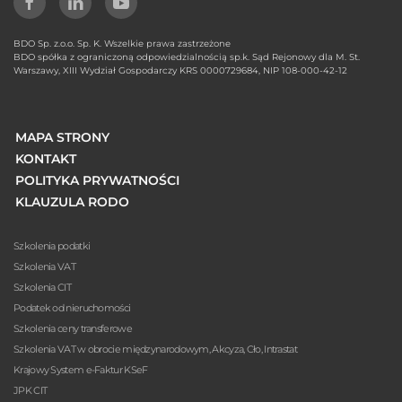
BDO Sp. z.o.o. Sp. K. Wszelkie prawa zastrzeżone
BDO spółka z ograniczoną odpowiedzialnością sp.k. Sąd Rejonowy dla M. St.
Warszawy, XIII Wydział Gospodarczy KRS 0000729684, NIP 108-000-42-12
MAPA STRONY
KONTAKT
POLITYKA PRYWATNOŚCI
KLAUZULA RODO
Szkolenia podatki
Szkolenia VAT
Szkolenia CIT
Podatek od nieruchomości
Szkolenia ceny transferowe
Szkolenia VAT w obrocie międzynarodowym, Akcyza, Cło, Intrastat
Krajowy System e-Faktur KSeF
JPK CIT