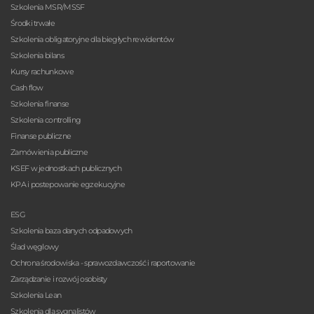
Szkolenia MSR/MSSF
Środki trwałe
Szkolenia obligatoryjne dla biegłych rewidentów
Szkolenia bilans
Kursy rachunkowe
Cash flow
Szkolenia finanse
Szkolenia controlling
Finanse publiczne
Zamówienia publiczne
KSEF w jednostkach publicznych
KPA i postepowanie egzekucyjne
ESG
Szkolenia baza danych odpadowych
Ślad węglowy
Ochrona środowiska - sprawozdawczość i raportowanie
Zarządzanie i rozwój osobisty
Szkolenia Lean
Szkolenia dla sygnalistów