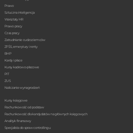
Prawo
Sztuczna inteligencja
Warsztaty HR
Prawo pracy
Czas pracy
Zatrudnianie cudzoziemców
ZFŚS, emerytury i renty
BHP
Kardy i płace
Kursy kadrowo-płacowe
PIT
ZUS
Naliczanie wynagrodzeń
Kursy księgowe
Rachunkowość od podstaw
Rachunkowość dla kandydatów na głównych księgowych
Analityk finansowy
Specjalista do spraw controllingu