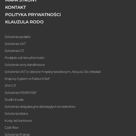
KONTAKT
POLITYKA PRYWATNOŚCI
KLAUZULA RODO
Szkolenia podatki
Szkolenia VAT
Szkolenia CIT
Podatek od nieruchomości
Szkolenia ceny transferowe
Szkolenia VAT w obrocie międzynarodowym, Akcyza, Cło, Intrastat
Krajowy System e-Faktur KSeF
JPK CIT
Szkolenia MSR/MSSF
Środki trwałe
Szkolenia obligatoryjne dla biegłych rewidentów
Szkolenia bilans
Kursy rachunkowe
Cash flow
Szkolenia finanse