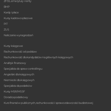
ZFŚS, emerytury i renty
BHP
Kardy i płace
Kursy kadrowo-płacowe
PIT
ZUS
Naliczanie wynagrodzeń
Kursy księgowe
Rachunkowość od podstaw
Rachunkowość dla kandydatów na głównych księgowych
Analityk finansowy
Specjalista do spraw controllingu
Angielski dla księgowych
Niemiecki dla księgowyh
Specjalista ds podatków
Kursy MSR/MSSF
Doradca podatkowy
Kurs finansów publicznych, rachunkowości i sprawozdawczości budżetowej