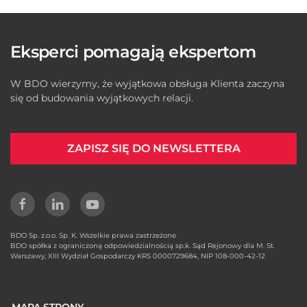
Eksperci pomagają ekspertom
W BDO wierzymy, że wyjątkowa obsługa Klienta zaczyna
się od budowania wyjątkowych relacji.
ZAPISZ SIĘ DO NEWSLETTERA
BDO Sp. z.o.o. Sp. K. Wszelkie prawa zastrzeżone
BDO spółka z ograniczoną odpowiedzialnością sp.k. Sąd Rejonowy dla M. St.
Warszawy, XIII Wydział Gospodarczy KRS 0000729684, NIP 108-000-42-12
MAPA STRONY