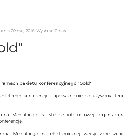
k dnia
20 maj 2016
. Wysłane
O nas
.
old"
w ramach pakietu konferencyjnego "Gold"
Medialnego konferencji i upoważnienie do używania tego
rona Medialnego na stronie internetowej organizatora
onferencję.
rona Medialnego na elektronicznej wersji zaproszenia