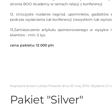
stronie BDO Academy w ramach relacji z konferencji
12. Uroczyste rozdanie nagród, upominków, gadżetów 
podczas wydarzenia lub konferencji (wszystkim lub wylo
13.Zamieszczenie artykułu sponsorowanego w wysyłce 
klientów - min. 5 tys.
cena pakietu: 12 000 pln
Napisane przez Łukasz Praszek dnia
20 maj 2016
. Wysłane
O n
Pakiet "Silver"