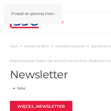
Przejdź do głównej treści
Start
Szkolenia BDO
Szkolenia otwarte
Szkolenia V
Napisane przez Super User dnia
12 marzec 2024
. Wysłane
O na
Newsletter
false
WIĘCEJ…NEWSLETTER