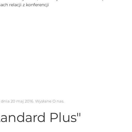
h relacji z konferencji
k dnia
20 maj 2016
. Wysłane
O nas
.
tandard Plus"