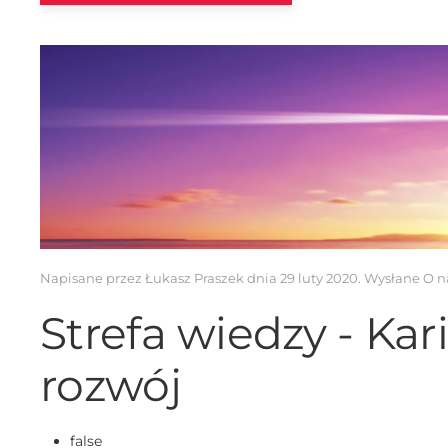
Napisane przez Łukasz Praszek dnia
29 luty 2020
. Wysłane
O n
Strefa wiedzy - Kari
rozwój
false