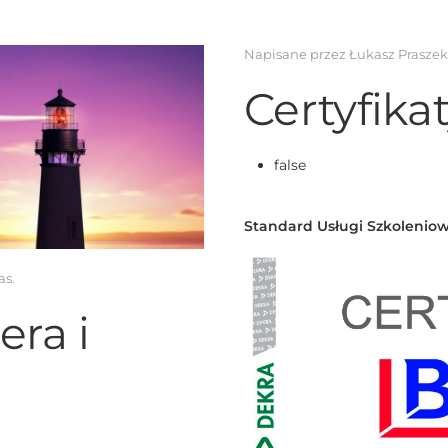
Napisane przez Łukasz Prasze
Certyfika
false
Standard Usługi Szkoleniow
as
.
era i