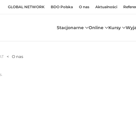
GLOBAL NETWORK
BDO Polska
O nas
Aktualności
Refere
Stacjonarne
Online
Kursy
Wyj
AT
O nas
s
.