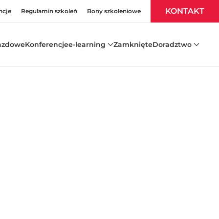
KONTAKT
ncje
Regulamin szkoleń
Bony szkoleniowe
azdowe
Konferencje
e-learning
Zamknięte
Doradztwo