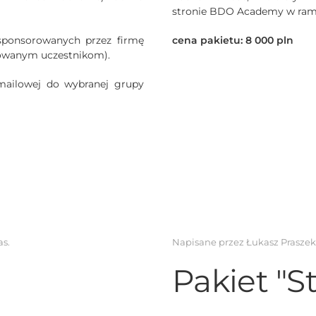
stronie BDO Academy w ramac
sponsorowanych przez firmę
cena pakietu: 8 000 pln
sowanym uczestnikom).
mailowej do wybranej grupy
as
.
Napisane przez Łukasz Prasze
Pakiet "S