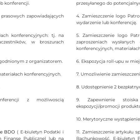
b konferencji.
przesyłanego do potencjalny
 prasowych zapowiadających
4. Zamieszczenie logo Patr
wydarzenie lub konferencję.
ch konferencyjnych: tj. na
5. Zamieszczenie logo Patr
czestników, w broszurach
zaproszeniach wysłanych 
konferencyjnych, materiałac
uzgodnionym z organizatorem.
6. Ekspozycja roll-upu w mi
ateriałach konferencyjnych.
7. Umozliwienie zamieszczen
.
8. Udostępnienie 2 bezpłatny
ferencji z możliwoscią
9. Zapewnienie stoisk
ekspozycji/promocji produkt
10. Merytoryczne wystąpienie
nie BDO
( E-biuletyn Podatki i
11. Zamieszczenie artykułu
n Finanse Publiczne) lub na
Rachunkowość, E-biuletyn P