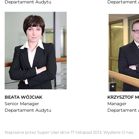
Departament Audytu
Departament 
BEATA WÓJCIAK
KRZYSZTOF 
Senior Manager
Manager
Departament Audytu
Departament 
Napisane przez Super User dnia
17 listopad 2013
. Wysłane
O nas
.