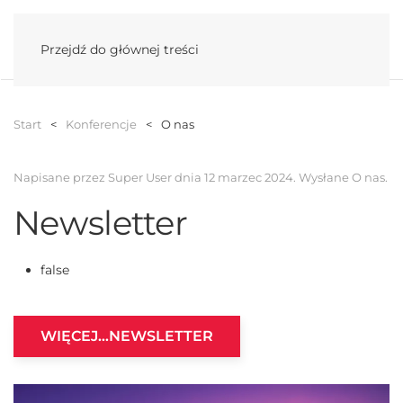
Menu
Przejdź do głównej treści
Start
Konferencje
O nas
Napisane przez Super User dnia
12 marzec 2024
. Wysłane
O nas
.
Newsletter
false
WIĘCEJ…NEWSLETTER