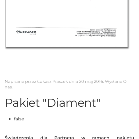
Napisane przez Łukasz Praszek dnia
20 maj 2016
. Wysłane
O
nas
.
Pakiet "Diament"
false
Świadczenia dla Partnera w ramach pakietu