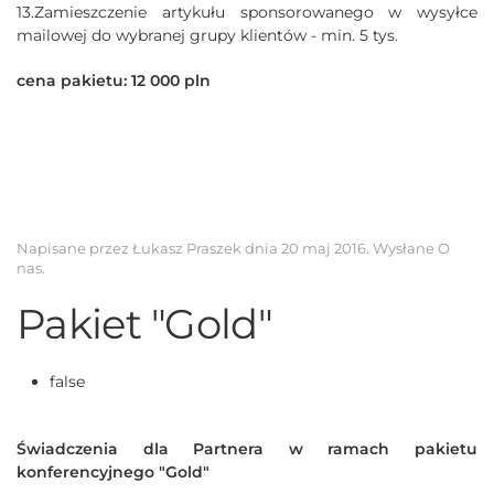
13.Zamieszczenie artykułu sponsorowanego w wysyłce
mailowej do wybranej grupy klientów - min. 5 tys.
cena pakietu: 12 000 pln
Napisane przez Łukasz Praszek dnia
20 maj 2016
. Wysłane
O
nas
.
Pakiet "Gold"
false
Świadczenia dla Partnera w ramach pakietu
konferencyjnego "Gold"