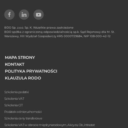
BDO Sp. z.o.o. Sp. K. Wszelkie prawa zastrzeżone
BDO spółka z ograniczoną odpowiedzialnością sp.k. Sąd Rejonowy dla M. St.
Warszawy, XIII Wydział Gospodarczy KRS 0000729684, NIP 108-000-42-12
MAPA STRONY
KONTAKT
POLITYKA PRYWATNOŚCI
KLAUZULA RODO
Szkolenia podatki
Szkolenia VAT
Szkolenia CIT
Podatek od nieruchomości
Szkolenia ceny transferowe
Szkolenia VAT w obrocie międzynarodowym, Akcyza, Cło, Intrastat