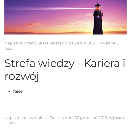
Napisane przez Łukasz Praszek dnia
29 luty 2020
. Wysłane
O
nas
.
Strefa wiedzy - Kariera i
rozwój
false
Napisane przez Łukasz Praszek dnia
02 grudzień 2016
. Wysłane
O nas
.