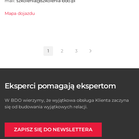
mail:
szkolenia@szkolenia-bdo.pl
Mapa dojazdu
1
2
3
Eksperci pomagają ekspertom
W BDO wierzymy, że wyjątkowa obsługa Klienta zaczyna
się od budowania wyjątkowych relacji.
ZAPISZ SIĘ DO NEWSLETTERA