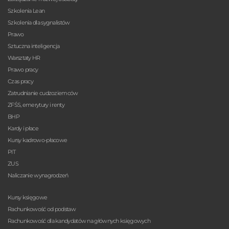
Szkolenia Lean
Szkolenia dla sygnalistów
Prawo
Sztuczna inteligencja
Warsztaty HR
Prawo pracy
Czas pracy
Zatrudnianie cudzoziemców
ZFŚS, emerytury i renty
BHP
Kardy i płace
Kursy kadrowo-płacowe
PIT
ZUS
Naliczanie wynagrodzeń
Kursy księgowe
Rachunkowość od podstaw
Rachunkowość dla kandydatów na głównych księgowych