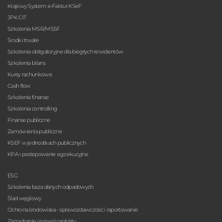
Krajowy System e-Faktur KSeF
JPK CIT
Szkolenia MSR/MSSF
Środki trwałe
Szkolenia obligatoryjne dla biegłych rewidentów
Szkolenia bilans
Kursy rachunkowe
Cash flow
Szkolenia finanse
Szkolenia controlling
Finanse publiczne
Zamówienia publiczne
KSEF w jednostkach publicznych
KPA i postepowanie egzekucyjne
ESG
Szkolenia baza danych odpadowych
Ślad węglowy
Ochrona środowiska - sprawozdawczość i raportowanie
Zarządzanie i rozwój osobisty