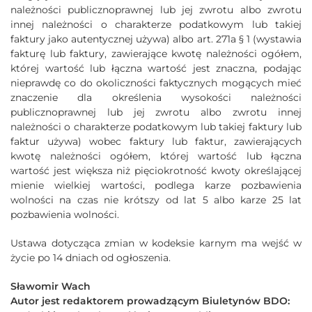
należności publicznoprawnej lub jej zwrotu albo zwrotu
innej należności o charakterze podatkowym lub takiej
faktury jako autentycznej używa) albo art. 271a § 1 (wystawia
fakturę lub faktury, zawierające kwotę należności ogółem,
której wartość lub łączna wartość jest znaczna, podając
nieprawdę co do okoliczności faktycznych mogących mieć
znaczenie dla określenia wysokości należności
publicznoprawnej lub jej zwrotu albo zwrotu innej
należności o charakterze podatkowym lub takiej faktury lub
faktur używa) wobec faktury lub faktur, zawierających
kwotę należności ogółem, której wartość lub łączna
wartość jest większa niż pięciokrotność kwoty określającej
mienie wielkiej wartości, podlega karze pozbawienia
wolności na czas nie krótszy od lat 5 albo karze 25 lat
pozbawienia wolności.
Ustawa dotycząca zmian w kodeksie karnym ma wejść w
życie po 14 dniach od ogłoszenia.
Sławomir Wach
Autor jest redaktorem prowadzącym Biuletynów BDO: