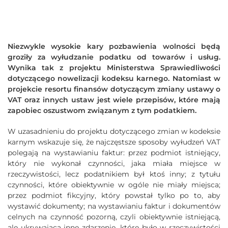
Niezwykle wysokie kary pozbawienia wolności będą
groziły za wyłudzanie podatku od towarów i usług.
Wynika tak z projektu Ministerstwa Sprawiedliwości
dotyczącego nowelizacji kodeksu karnego. Natomiast w
projekcie resortu finansów dotyczącym zmiany ustawy o
VAT oraz innych ustaw jest wiele przepisów, które mają
zapobiec oszustwom związanym z tym podatkiem.
W uzasadnieniu do projektu dotyczącego zmian w kodeksie
karnym wskazuje się, że najczęstsze sposoby wyłudzeń VAT
polegają na wystawianiu faktur: przez podmiot istniejący,
który nie wykonał czynności, jaka miała miejsce w
rzeczywistości, lecz podatnikiem był ktoś inny; z tytułu
czynności, które obiektywnie w ogóle nie miały miejsca;
przez podmiot fikcyjny, który powstał tylko po to, aby
wystawić dokumenty; na wystawianiu faktur i dokumentów
celnych na czynność pozorną, czyli obiektywnie istniejącą,
ale ukrywającą inne zdarzenie, które było w rzeczywistości