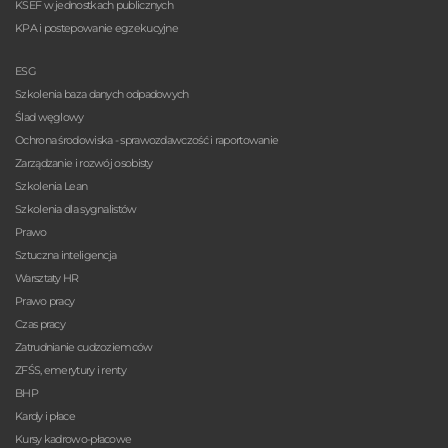
KSEF w jednostkach publicznych
KPA i postepowanie egzekucyjne
ESG
Szkolenia baza danych odpadowych
Ślad węglowy
Ochrona środowiska - sprawozdawczość i raportowanie
Zarządzanie i rozwój osobisty
Szkolenia Lean
Szkolenia dla sygnalistów
Prawo
Sztuczna inteligencja
Warsztaty HR
Prawo pracy
Czas pracy
Zatrudnianie cudzoziemców
ZFŚS, emerytury i renty
BHP
Kardy i płace
Kursy kadrowo-płacowe