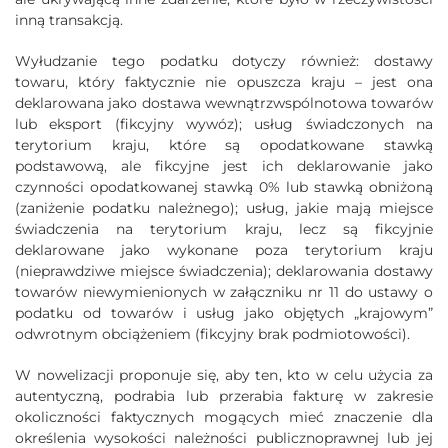
inną transakcją.
Wyłudzanie tego podatku dotyczy również: dostawy
towaru, który faktycznie nie opuszcza kraju – jest ona
deklarowana jako dostawa wewnątrzwspólnotowa towarów
lub eksport (fikcyjny wywóz); usług świadczonych na
terytorium kraju, które są opodatkowane stawką
podstawową, ale fikcyjne jest ich deklarowanie jako
czynności opodatkowanej stawką 0% lub stawką obniżoną
(zaniżenie podatku należnego); usług, jakie mają miejsce
świadczenia na terytorium kraju, lecz są fikcyjnie
deklarowane jako wykonane poza terytorium kraju
(nieprawdziwe miejsce świadczenia); deklarowania dostawy
towarów niewymienionych w załączniku nr 11 do ustawy o
podatku od towarów i usług jako objętych „krajowym”
odwrotnym obciążeniem (fikcyjny brak podmiotowości).
W nowelizacji proponuje się, aby ten, kto w celu użycia za
autentyczną, podrabia lub przerabia fakturę w zakresie
okoliczności faktycznych mogących mieć znaczenie dla
określenia wysokości należności publicznoprawnej lub jej