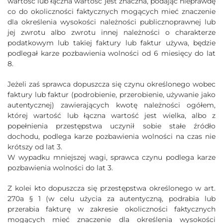
wartość lub łączna wartość jest znaczna, podając nieprawdę
co do okoliczności faktycznych mogących mieć znaczenie
dla określenia wysokości należności publicznoprawnej lub
jej zwrotu albo zwrotu innej należności o charakterze
podatkowym lub takiej faktury lub faktur używa, będzie
podlegał karze pozbawienia wolności od 6 miesięcy do lat
8.
Jeżeli zaś sprawca dopuszcza się czynu określonego wobec
faktury lub faktur (podrobienie, przerobienie, używanie jako
autentycznej) zawierających kwotę należności ogółem,
której wartość lub łączna wartość jest wielka, albo z
popełnienia przestępstwa uczynił sobie stałe źródło
dochodu, podlega karze pozbawienia wolności na czas nie
krótszy od lat 3.
W wypadku mniejszej wagi, sprawca czynu podlega karze
pozbawienia wolności do lat 3.
Z kolei kto dopuszcza się przestępstwa określonego w art.
270a § 1 (w celu użycia za autentyczną, podrabia lub
przerabia fakturę w zakresie okoliczności faktycznych
mogących mieć znaczenie dla określenia wysokości