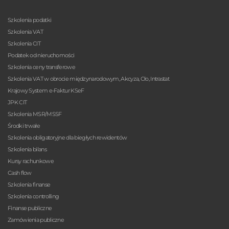
Szkolenia podatki
Szkolenia VAT
Szkolenia CIT
Podatek od nieruchomości
Szkolenia ceny transferowe
Szkolenia VAT w obrocie międzynarodowym, Akcyza, Cło, Intrastat
Krajowy System e-Faktur KSeF
JPK CIT
Szkolenia MSR/MSSF
Środki trwałe
Szkolenia obligatoryjne dla biegłych rewidentów
Szkolenia bilans
Kursy rachunkowe
Cash flow
Szkolenia finanse
Szkolenia controlling
Finanse publiczne
Zamówienia publiczne