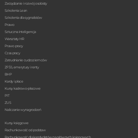
Zarządzanie i rozwój osobisty
Szkolenia Lean
Szkolenia dla sygnalistów
Prawo
Sztuczna inteligencja
Warsztaty HR
Prawo pracy
Czas pracy
Zatrudnianie cudzoziemców
ZFŚS, emerytury i renty
BHP
Kardy i płace
Kursy kadrowo-płacowe
PIT
ZUS
Naliczanie wynagrodzeń
Kursy księgowe
Rachunkowość od podstaw
Rachunkowość dla kandydatów na głównych księgowych