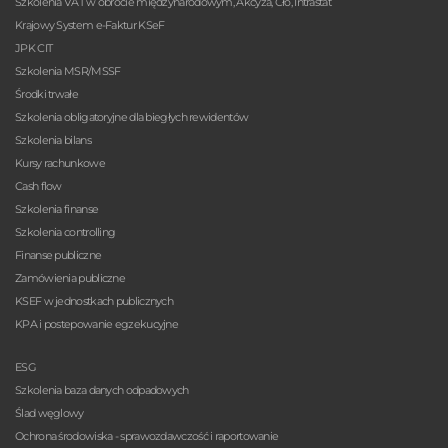
Szkolenia VAT w obrocie międzynarodowym, Akcyza, Cło, Intrastat
Krajowy System e-Faktur KSeF
JPK CIT
Szkolenia MSR/MSSF
Środki trwałe
Szkolenia obligatoryjne dla biegłych rewidentów
Szkolenia bilans
Kursy rachunkowe
Cash flow
Szkolenia finanse
Szkolenia controlling
Finanse publiczne
Zamówienia publiczne
KSEF w jednostkach publicznych
KPA i postepowanie egzekucyjne
ESG
Szkolenia baza danych odpadowych
Ślad węglowy
Ochrona środowiska - sprawozdawczość i raportowanie