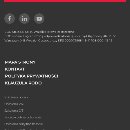
BDO Sp. z.o.o. Sp. K. Wszelkie prawa zastrzeżone
BDO spółka z ograniczoną odpowiedzialnością sp.k. Sąd Rejonowy dla M. St.
Warszawy, XIII Wydział Gospodarczy KRS 0000729684, NIP 108-000-42-12
MAPA STRONY
KONTAKT
POLITYKA PRYWATNOŚCI
KLAUZULA RODO
Szkolenia podatki
Szkolenia VAT
Szkolenia CIT
Podatek od nieruchomości
Szkolenia ceny transferowe