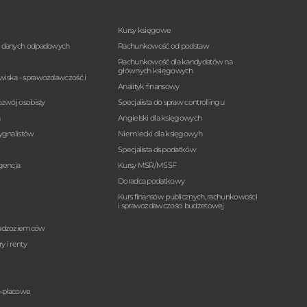
Kursy księgowe
a danych odpadowych
Rachunkowość od podstaw
Rachunkowość dla kandydatów na
głównych księgowych
wiska - sprawozdawczość i
Analityk finansowy
ozwój osobisty
Specjalista do spraw controllingu
n
Angielski dla księgowych
sygnalistów
Niemiecki dla księgowyh
Specjalista ds podatków
igencja
Kursy MSR/MSSF
Doradca podatkowy
Kurs finansów publicznych, rachunkowości
i sprawozdawczości budżetowej
cudzoziemców
y i renty
o-płacowe