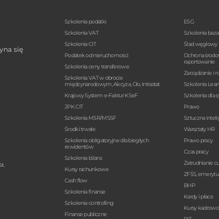
Szkolenia podatki
ESG
Szkolenia VAT
Szkolenia baz
Szkolenia CIT
Ślad węglowy
yna się
Podatek od nieruchomości
Ochrona środo
raportowanie
Szkolenia ceny transferowe
Zarządzanie i r
Szkolenia VAT w obrocie
międzynarodowym, Akcyza, Cło, Intrastat
Szkolenia Lea
Krajowy System e-Faktur KSeF
Szkolenia dla 
JPK CIT
Prawo
Szkolenia MSR/MSSF
Sztuczna intel
Środki trwałe
Warsztaty HR
Szkolenia obligatoryjne dla biegłych
Prawo pracy
rewidentów
Czas pracy
Szkolenia bilans
Zatrudnianie 
t.
Kursy rachunkowe
ZFŚS, emerytur
Cash flow
BHP
Szkolenia finanse
Kardy i płace
Szkolenia controlling
Kursy kadrow
Finanse publiczne