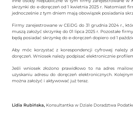
Inne osoby niepubliczne w tym firmy zarejestrowane w K
skrzynki do e-doręczeń od 1 kwietnia 2025 r. Natomiast fir
jednocześnie z tym dniem mają obowiązek posiadania skrz
Firmy zarejestrowane w CEiDG do 31 grudnia 2024 r., kt
muszą założyć skrzynkę do 01 lipca 2025 r. Pozostałe fir
będą posiadać skrzynkę do e-doręczeń dopiero od 1 paździe
Aby móc korzystać z korespondencji cyfrowej należy zł
doręczeń. Wniosek należy podpisać elektronicznie prof
Jeśli wniosek złożono prawidłowo to na adres mailo
uzyskaniu adresu do doręczeń elektronicznych. Kolejnym
można założyć i aktywować już teraz.
Lidia Rubińska,
Konsultantka w Dziale Doradztwa Poda