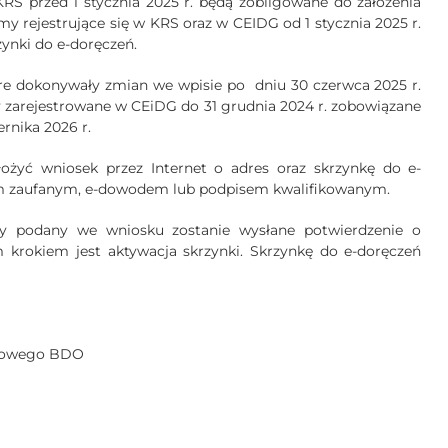
RS przed 1 stycznia 2025 r. będą zobligowane do założenia
my rejestrujące się w KRS oraz w CEIDG od 1 stycznia 2025 r.
ynki do e-doręczeń.
óre dokonywały zmian we wpisie po
dniu 30 czerwca 2025 r.
my zarejestrowane w CEiDG do 31 grudnia 2024 r. zobowiązane
rnika 2026 r.
ożyć wniosek przez Internet o adres oraz skrzynkę do e-
ilem zaufanym, e-dowodem lub podpisem kwalifikowanym.
wy podany we wniosku zostanie wysłane potwierdzenie o
 krokiem jest aktywacja skrzynki. Skrzynkę do e-doręczeń
tkowego BDO