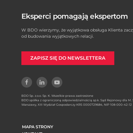
Eksperci pomagają ekspertom
W BDO wierzymy, że wyjątkowa obsługa Klienta zacz
od budowania wyjątkowych relacji.
ZAPISZ SIĘ DO NEWSLETTERA
BDO Sp. z.o.o. Sp. K. Wszelkie prawa zastrzeżone
BDO spółka z ograniczoną odpowiedzialnością sp.k. Sąd Rejonowy dla M. S
Warszawy, XIII Wydział Gospodarczy KRS 0000729684, NIP 108-000-42-12
MAPA STRONY