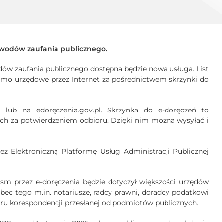
wodów zaufania publicznego.
dów zaufania publicznego dostępna będzie nowa usługa. List
smo urzędowe przez Internet za pośrednictwem skrzynki do
 lub na edoręczenia.gov.pl. Skrzynka do e-doręczeń to
ych za potwierdzeniem odbioru. Dzięki nim można wysyłać i
z Elektroniczną Platformę Usług Administracji Publicznej
pism przez e-doręczenia będzie dotyczył większości urzędów
ec tego m.in. notariusze, radcy prawni, doradcy podatkowi
oru korespondencji przesłanej od podmiotów publicznych.