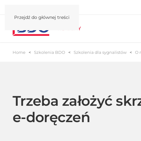
Przejdź do głównej treści
Home
Szkolenia BDO
Szkolenia dla sygnalistów
O 
Trzeba założyć sk
e-doręczeń