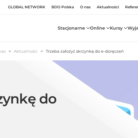
GLOBAL NETWORK
BDO Polska
O nas
Aktualności
Refere
Stacjonarne
Online
Kursy
Wyj
nas
Aktualności
Trzeba założyć skrzynkę do e-doręczeń
rzynkę do