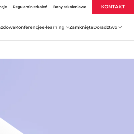
KONTAKT
ncje
Regulamin szkoleń
Bony szkoleniowe
azdowe
Konferencje
e-learning
Zamknięte
Doradztwo