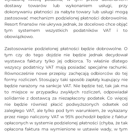
dostawy towarów lub wykonaniem usługi, przy
dokonywaniu płatności za nabyte towary lub usługi mogą
zastosować mechanizm podzielonej płatności dobrowolnie.
Resort finansów nie ukrywa jednak, że docelowo chce objąć
tym systemem wszystkich podatników VAT i to
obowiązkowo.
Zastosowanie podzielonej płatności będzie dobrowolne. O
tym czy do tego dojdzie nie będzie jednak decydował
wystawca faktury tylko jej odbiorca. To właśnie dlatego
wszyscy podatnicy VAT mają posiadać specjalne rachunki.
Równocześnie nowe przepisy zachęcają odbiorców do tej
formy rozliczeń. Stosujący taki sposób zapłaty kupujący nie
będzie narażony na sankcje VAT. Nie będzie też, tak jak ma
to miejsce w przypadku zwykłych rozliczeń, odpowiadał
solidarnie z dostawcą za niezapłacony podatek. Co więcej
nie będzie również płacić podwyższonych odsetek od
zaległego VAT, ale tylko pod tym warunkiem, że wykazany
przez niego naliczony VAT w 95% pochodził będzie z faktur
opłaconych w systemie podzielonej płatności (chyba, że tak
opłacona faktura ma wymienione w ustawie wady, w tym