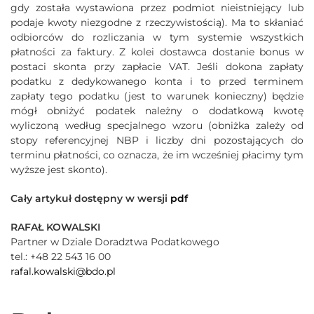
gdy została wystawiona przez podmiot nieistniejący lub
podaje kwoty niezgodne z rzeczywistością). Ma to skłaniać
odbiorców do rozliczania w tym systemie wszystkich
płatności za faktury. Z kolei dostawca dostanie bonus w
postaci skonta przy zapłacie VAT. Jeśli dokona zapłaty
podatku z dedykowanego konta i to przed terminem
zapłaty tego podatku (jest to warunek konieczny) będzie
mógł obniżyć podatek należny o dodatkową kwotę
wyliczoną według specjalnego wzoru (obniżka zależy od
stopy referencyjnej NBP i liczby dni pozostających do
terminu płatności, co oznacza, że im wcześniej płacimy tym
wyższe jest skonto).
Cały artykuł dostępny w wersji
pdf
RAFAŁ KOWALSKI
Partner w Dziale Doradztwa Podatkowego
tel.: +48 22 543 16 00
rafal.kowalski@bdo.pl