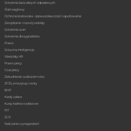
Szkolenia baza danych odpadowych
Ślad węglowy
Ochrona środowiska - sprawozdawczość i raportowanie
Zarządzanie i rozwój osobisty
Szkolenia Lean
Szkolenia dla sygnalistów
Prawo
Sztuczna inteligencja
Warsztaty HR
Prawo pracy
Czas pracy
Zatrudnianie cudzoziemców
ZFŚS, emerytury i renty
BHP
Kardy i płace
Kursy kadrowo-płacowe
PIT
ZUS
Naliczanie wynagrodzeń