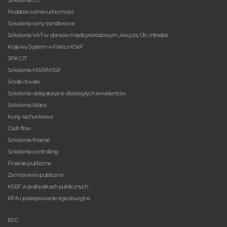
Szkolenia CIT
Podatek od nieruchomości
Szkolenia ceny transferowe
Szkolenia VAT w obrocie międzynarodowym, Akcyza, Cło, Intrastat
Krajowy System e-Faktur KSeF
JPK CIT
Szkolenia MSR/MSSF
Środki trwałe
Szkolenia obligatoryjne dla biegłych rewidentów
Szkolenia bilans
Kursy rachunkowe
Cash flow
Szkolenia finanse
Szkolenia controlling
Finanse publiczne
Zamówienia publiczne
KSEF w jednostkach publicznych
KPA i postepowanie egzekucyjne
ESG