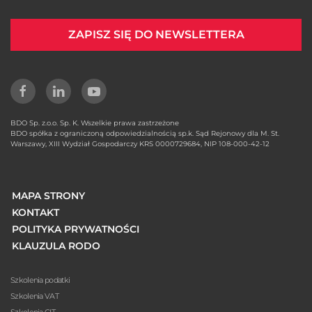
ZAPISZ SIĘ DO NEWSLETTERA
BDO Sp. z.o.o. Sp. K. Wszelkie prawa zastrzeżone
BDO spółka z ograniczoną odpowiedzialnością sp.k. Sąd Rejonowy dla M. St.
Warszawy, XIII Wydział Gospodarczy KRS 0000729684, NIP 108-000-42-12
MAPA STRONY
KONTAKT
POLITYKA PRYWATNOŚCI
KLAUZULA RODO
Szkolenia podatki
Szkolenia VAT