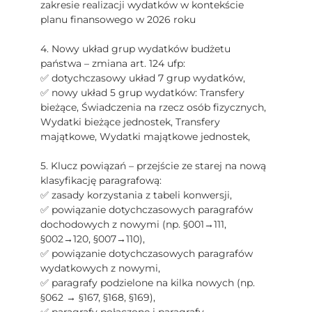
zakresie realizacji wydatków w kontekście
planu finansowego w 2026 roku
4. Nowy układ grup wydatków budżetu
państwa – zmiana art. 124 ufp:
✅ dotychczasowy układ 7 grup wydatków,
✅ nowy układ 5 grup wydatków: Transfery
bieżące, Świadczenia na rzecz osób fizycznych,
Wydatki bieżące jednostek, Transfery
majątkowe, Wydatki majątkowe jednostek,
5. Klucz powiązań – przejście ze starej na nową
klasyfikację paragrafową:
✅ zasady korzystania z tabeli konwersji,
✅ powiązanie dotychczasowych paragrafów
dochodowych z nowymi (np. §001→111,
§002→120, §007→110),
✅ powiązanie dotychczasowych paragrafów
wydatkowych z nowymi,
✅ paragrafy podzielone na kilka nowych (np.
§062 → §167, §168, §169),