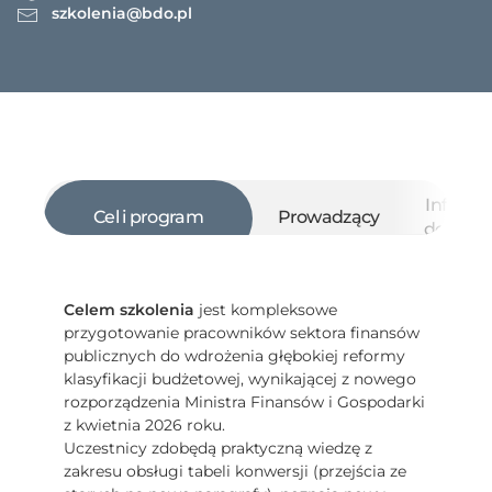
szkolenia@bdo.pl
Informa
Cel i program
Prowadzący
dodatk
Celem szkolenia
jest kompleksowe
przygotowanie pracowników sektora finansów
publicznych do wdrożenia głębokiej reformy
klasyfikacji budżetowej, wynikającej z nowego
rozporządzenia Ministra Finansów i Gospodarki
z kwietnia 2026 roku.
Uczestnicy zdobędą praktyczną wiedzę z
zakresu obsługi tabeli konwersji (przejścia ze