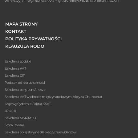
Warszawy, XIII Wydział Gospodarczy KRS 0000729684, NIP 108-000-42-12
MAPA STRONY
KONTAKT
POLITYKA PRYWATNOŚCI
KLAUZULA RODO
Szkolenia podatki
Szkolenia VAT
Szkolenia CIT
Podatek od nieruchomości
Szkolenia ceny transferowe
Szkolenia VAT w obrocie międzynarodowym, Akcyza, Cło, Intrastat
Krajowy System e-Faktur KSeF
JPK CIT
Szkolenia MSR/MSSF
Środki trwałe
Szkolenia obligatoryjne dla biegłych rewidentów