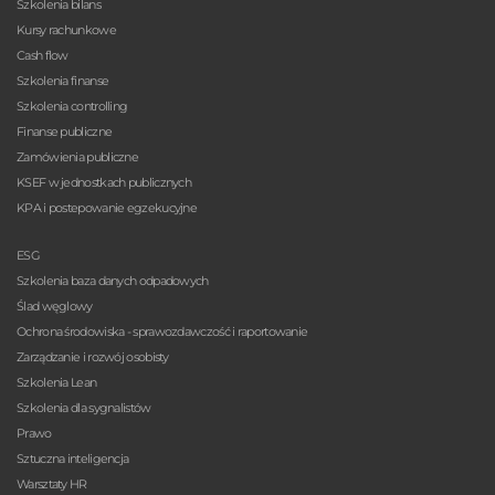
Szkolenia bilans
Kursy rachunkowe
Cash flow
Szkolenia finanse
Szkolenia controlling
Finanse publiczne
Zamówienia publiczne
KSEF w jednostkach publicznych
KPA i postepowanie egzekucyjne
ESG
Szkolenia baza danych odpadowych
Ślad węglowy
Ochrona środowiska - sprawozdawczość i raportowanie
Zarządzanie i rozwój osobisty
Szkolenia Lean
Szkolenia dla sygnalistów
Prawo
Sztuczna inteligencja
Warsztaty HR