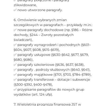
✅ paragrafy połączone i paragrafy
zlikwidowane,
✅ nowo utworzone paragrafy.
6. Omówienie wybranych zmian
szczegółowych w paragrafach – przykłady m.in.:
✅ nowe paragrafy dochodowe (np. §186 – Różne
dochody, §244 – Zwroty pozostałych
świadczeń),
✅ paragrafy wynagrodzeń i pochodnych (§601–
§604, §607, §608, §615–§619),
✅ paragrafy usługowe (§630–§642, §677, §679,
§680, §686),
✅ paragrafy szkoleniowe (§636, §637, §638),
✅ paragrafy . podroży służbowych (§640, §641),
✅ paragrafy majątkowe (§701, §703, §784–§789),
✅ paragrafy transferowe – dotacje i subwencje
(§300–§392, §400–§478),
✅ przypisanie paragrafów do nowych grup
wydatków (art. 124 ufp).
7. Wieloletnia prognoza finansowa JST w