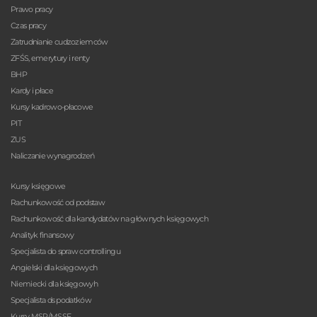
Prawo pracy
Czas pracy
Zatrudnianie cudzoziemców
ZFŚS, emerytury i renty
BHP
Kardy i płace
Kursy kadrowo-płacowe
PIT
ZUS
Naliczanie wynagrodzeń
Kursy księgowe
Rachunkowość od podstaw
Rachunkowość dla kandydatów na głównych księgowych
Analityk finansowy
Specjalista do spraw controllingu
Angielski dla księgowych
Niemiecki dla księgowyh
Specjalista ds podatków
Kursy MSR/MSSF