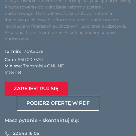
przygotowanie do wdrożenia nowej klasyfikacji budżetowej
,
Przygotowanie do wdrożenia reformy systemu
budżetowego
,
Rachunkowość budżetowa
,
reforma
finansów publicznych
,
reforma systemu budżetowego
,
rewolucja w finansach publicznych
,
Szkolenia budżetowe
,
Szkolenia finanse publiczne
,
Szkolenia rachunkowość
budżetowa
Termin
: 17.09.2026
Cena
:
560.00 +VAT
Miejsce
: Transmisja ONLINE
Internet
ZAREJESTRUJ SIĘ
POBIERZ OFERTĘ W PDF
Masz pytanie – skontaktuj się:
22 543 16 06