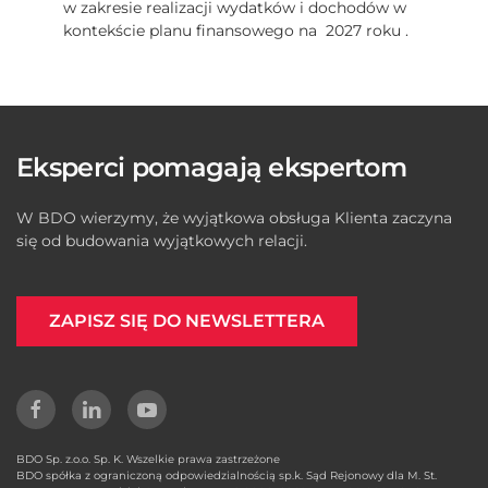
w zakresie realizacji wydatków i dochodów w
kontekście planu finansowego na 2027 roku .
Eksperci pomagają ekspertom
W BDO wierzymy, że wyjątkowa obsługa Klienta zaczyna
się od budowania wyjątkowych relacji.
ZAPISZ SIĘ DO NEWSLETTERA
BDO Sp. z.o.o. Sp. K. Wszelkie prawa zastrzeżone
BDO spółka z ograniczoną odpowiedzialnością sp.k. Sąd Rejonowy dla M. St.