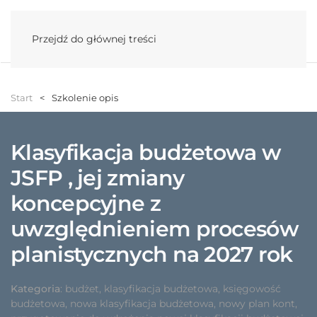
Menu
Przejdź do głównej treści
Start
Szkolenie opis
Klasyfikacja budżetowa w
JSFP , jej zmiany
koncepcyjne z
uwzględnieniem procesów
planistycznych na 2027 rok
Kategoria
:
budżet
,
klasyfikacja budżetowa
,
księgowość
budżetowa
,
nowa klasyfikacja budżetowa
,
nowy plan kont
,