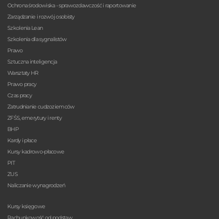
Ochrona środowiska - sprawozdawczość i raportowanie
Zarządzanie i rozwój osobisty
Szkolenia Lean
Szkolenia dla sygnalistów
Prawo
Sztuczna inteligencja
Warsztaty HR
Prawo pracy
Czas pracy
Zatrudnianie cudzoziemców
ZFŚS, emerytury i renty
BHP
Kardy i płace
Kursy kadrowo-płacowe
PIT
ZUS
Naliczanie wynagrodzeń
Kursy księgowe
Rachunkowość od podstaw