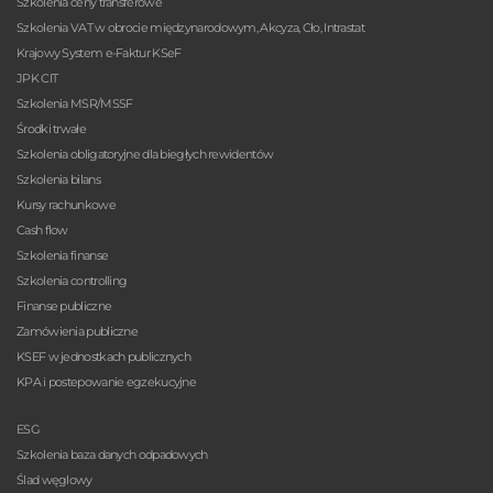
Szkolenia ceny transferowe
Szkolenia VAT w obrocie międzynarodowym, Akcyza, Cło, Intrastat
Krajowy System e-Faktur KSeF
JPK CIT
Szkolenia MSR/MSSF
Środki trwałe
Szkolenia obligatoryjne dla biegłych rewidentów
Szkolenia bilans
Kursy rachunkowe
Cash flow
Szkolenia finanse
Szkolenia controlling
Finanse publiczne
Zamówienia publiczne
KSEF w jednostkach publicznych
KPA i postepowanie egzekucyjne
ESG
Szkolenia baza danych odpadowych
Ślad węglowy