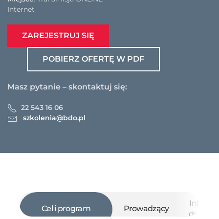
Internet
ZAREJESTRUJ SIĘ
POBIERZ OFERTĘ W PDF
Masz pytanie – skontaktuj się:
22 543 16 06
szkolenia@bdo.pl
Informa
Cel i program
Prowadzący
dodatk