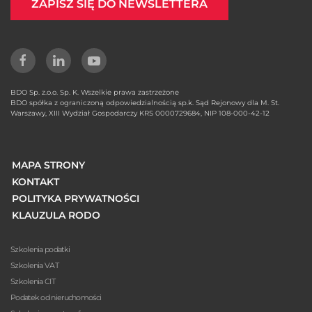
ZAPISZ SIĘ DO NEWSLETTERA
BDO Sp. z.o.o. Sp. K. Wszelkie prawa zastrzeżone
BDO spółka z ograniczoną odpowiedzialnością sp.k. Sąd Rejonowy dla M. St.
Warszawy, XIII Wydział Gospodarczy KRS 0000729684, NIP 108-000-42-12
MAPA STRONY
KONTAKT
POLITYKA PRYWATNOŚCI
KLAUZULA RODO
Szkolenia podatki
Szkolenia VAT
Szkolenia CIT
Podatek od nieruchomości