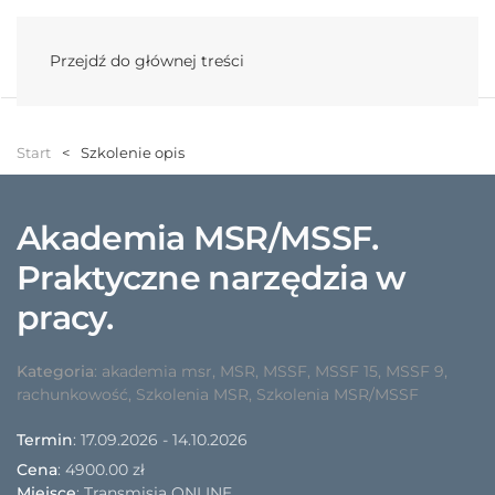
Menu
Przejdź do głównej treści
Start
Szkolenie opis
Akademia MSR/MSSF.
Praktyczne narzędzia w
pracy.
Kategoria
:
akademia msr
,
MSR
,
MSSF
,
MSSF 15
,
MSSF 9
,
rachunkowość
,
Szkolenia MSR
,
Szkolenia MSR/MSSF
Termin
: 17.09.2026 - 14.10.2026
Cena
:
4900.00 zł
Miejsce
: Transmisja ONLINE