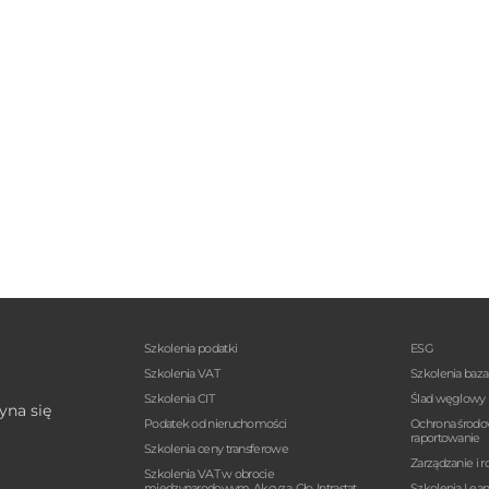
Szkolenia podatki
ESG
Szkolenia VAT
Szkolenia baz
Szkolenia CIT
Ślad węglowy
yna się
Podatek od nieruchomości
Ochrona środo
raportowanie
Szkolenia ceny transferowe
Zarządzanie i r
Szkolenia VAT w obrocie
międzynarodowym, Akcyza, Cło, Intrastat
Szkolenia Lea