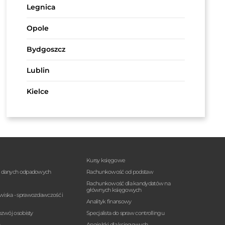
Legnica
Opole
Bydgoszcz
Lublin
Kielce
Kursy księgowe
a danych odpadowych
Rachunkowość od podstaw
Rachunkowość dla kandydatów na
głównych księgowych
wiska - sprawozdawczość i
Analityk finansowy
ozwój osobisty
Specjalista do spraw controllingu
n
Angielski dla księgowych