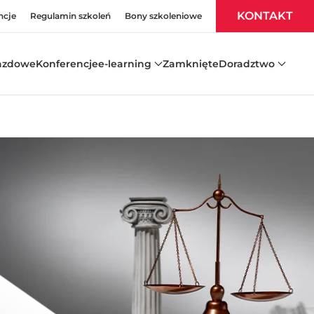
KONTAKT
ncje
Regulamin szkoleń
Bony szkoleniowe
azdowe
Konferencje
e-learning
Zamknięte
Doradztwo