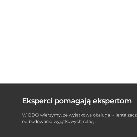
Eksperci pomagają ekspertom
W BDO wierzymy, że wyjątkowa obsługa Klienta zacz
od budowania wyjątkowych relacji.