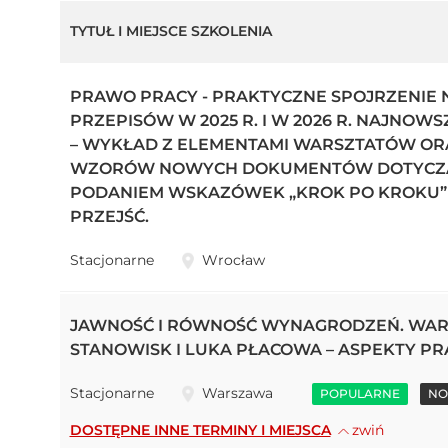
TYTUŁ I MIEJSCE SZKOLENIA
PRAWO PRACY - PRAKTYCZNE SPOJRZENIE 
PRZEPISÓW W 2025 R. I W 2026 R. NAJNOW
– WYKŁAD Z ELEMENTAMI WARSZTATÓW OR
WZORÓW NOWYCH DOKUMENTÓW DOTYCZĄC
PODANIEM WSKAZÓWEK „KROK PO KROKU” 
PRZEJŚĆ.
Stacjonarne
Wrocław
JAWNOŚĆ I RÓWNOŚĆ WYNAGRODZEŃ. WAR
STANOWISK I LUKA PŁACOWA – ASPEKTY P
Stacjonarne
Warszawa
POPULARNE
NO
DOSTĘPNE INNE TERMINY I MIEJSCA
zwiń