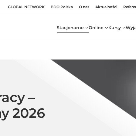
GLOBAL NETWORK
BDO Polska
O nas
Aktualności
Refere
Stacjonarne
Online
Kursy
Wyj
racy –
ny 2026