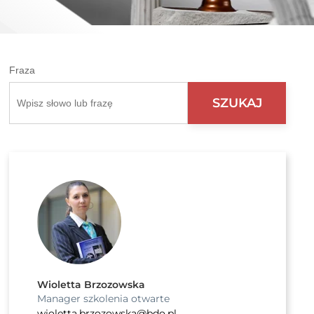
Fraza
Wioletta Brzozowska
Manager szkolenia otwarte
wioletta.brzozowska@bdo.pl