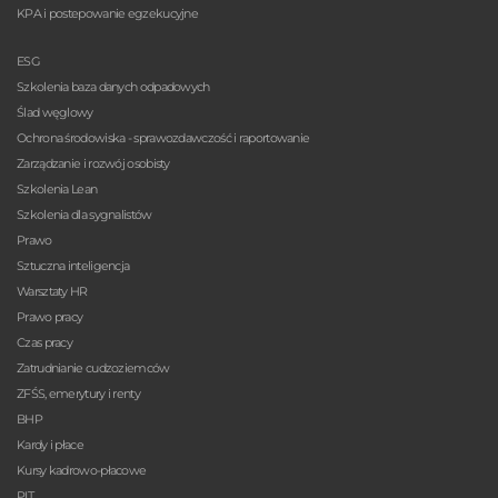
KPA i postepowanie egzekucyjne
ESG
Szkolenia baza danych odpadowych
Ślad węglowy
Ochrona środowiska - sprawozdawczość i raportowanie
Zarządzanie i rozwój osobisty
Szkolenia Lean
Szkolenia dla sygnalistów
Prawo
Sztuczna inteligencja
Warsztaty HR
Prawo pracy
Czas pracy
Zatrudnianie cudzoziemców
ZFŚS, emerytury i renty
BHP
Kardy i płace
Kursy kadrowo-płacowe
PIT