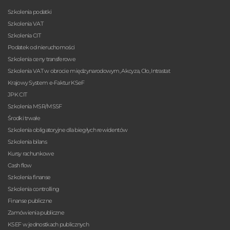
Szkolenia podatki
Szkolenia VAT
Szkolenia CIT
Podatek od nieruchomości
Szkolenia ceny transferowe
Szkolenia VAT w obrocie międzynarodowym, Akcyza, Cło, Intrastat
Krajowy System e-Faktur KSeF
JPK CIT
Szkolenia MSR/MSSF
Środki trwałe
Szkolenia obligatoryjne dla biegłych rewidentów
Szkolenia bilans
Kursy rachunkowe
Cash flow
Szkolenia finanse
Szkolenia controlling
Finanse publiczne
Zamówienia publiczne
KSEF w jednostkach publicznych