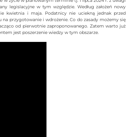
ie w życie w planowanym terminie tj. 1 lipca 2024 r. z uwagi
any legislacyjne w tym względzie. Według założeń nowy
ie kwietnia i maja. Podatnicy nie uciekną jednak przed
asu na przygotowanie i wdrożenie. Co do zasady możemy się
nacząco od pierwotnie zaproponowanego. Zatem warto już
ntem jest poszerzenie wiedzy w tym obszarze.