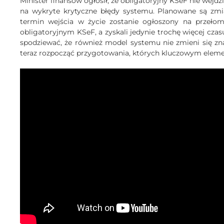
Minister finansów ogłosił, że obligatoryjny KSeF nie wejdz
na wykryte krytyczne błędy systemu. Planowane są zmi
termin wejścia w życie zostanie ogłoszony na przełom
obligatoryjnym KSeF, a zyskali jedynie trochę więcej cz
spodziewać, że również model systemu nie zmieni się z
teraz rozpocząć przygotowania, których kluczowym eleme