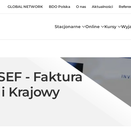
GLOBAL NETWORK
BDO Polska
O nas
Aktualności
Refere
Stacjonarne
Online
Kursy
Wyj
SEF - Faktura
i Krajowy