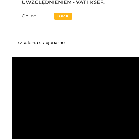
UWZGLĘDNIENIEM - VAT I KSEF.
Online
TOP 10
szkolenia stacjonarne