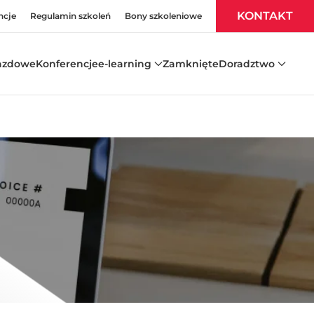
KONTAKT
ncje
Regulamin szkoleń
Bony szkoleniowe
azdowe
Konferencje
e-learning
Zamknięte
Doradztwo