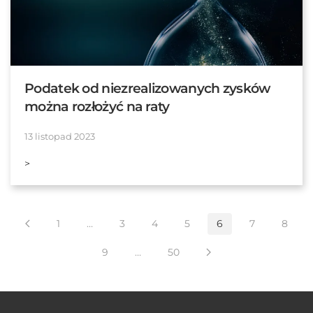
Podatek od niezrealizowanych zysków
można rozłożyć na raty
13 listopad 2023
>
1
…
3
4
5
6
7
8
9
…
50