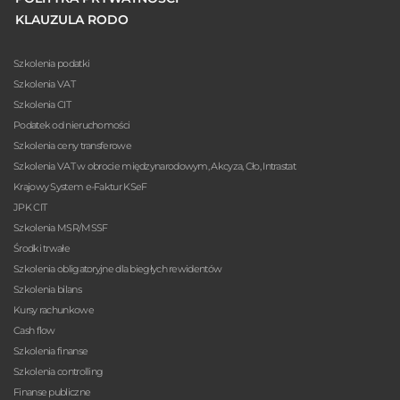
KLAUZULA RODO
Szkolenia podatki
Szkolenia VAT
Szkolenia CIT
Podatek od nieruchomości
Szkolenia ceny transferowe
Szkolenia VAT w obrocie międzynarodowym, Akcyza, Cło, Intrastat
Krajowy System e-Faktur KSeF
JPK CIT
Szkolenia MSR/MSSF
Środki trwałe
Szkolenia obligatoryjne dla biegłych rewidentów
Szkolenia bilans
Kursy rachunkowe
Cash flow
Szkolenia finanse
Szkolenia controlling
Finanse publiczne