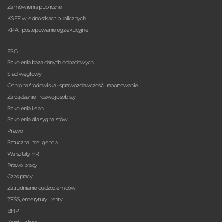
Zamówienia publiczne
KSEF w jednostkach publicznych
KPA i postepowanie egzekucyjne
ESG
Szkolenia baza danych odpadowych
Ślad węglowy
Ochrona środowiska - sprawozdawczość i raportowanie
Zarządzanie i rozwój osobisty
Szkolenia Lean
Szkolenia dla sygnalistów
Prawo
Sztuczna inteligencja
Warsztaty HR
Prawo pracy
Czas pracy
Zatrudnianie cudzoziemców
ZFŚS, emerytury i renty
BHP
Kardy i płace