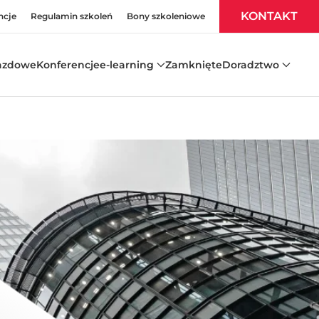
KONTAKT
ncje
Regulamin szkoleń
Bony szkoleniowe
azdowe
Konferencje
e-learning
Zamknięte
Doradztwo