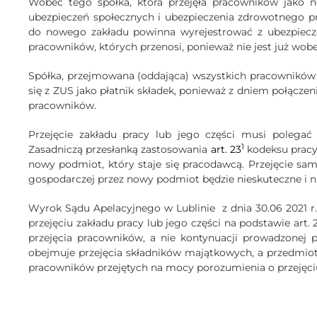
Wobec tego spółka, która przejęła pracowników jako 
ubezpieczeń społecznych i ubezpieczenia zdrowotnego pr
do nowego zakładu powinna wyrejestrować z ubezpiecze
pracowników, których przenosi, ponieważ nie jest już wobe
Spółka, przejmowana (oddająca) wszystkich pracowników 
się z ZUS jako płatnik składek, ponieważ z dniem połącze
pracowników.
Przejęcie zakładu pracy lub jego części musi polegać
1
Zasadniczą przesłanką zastosowania
art. 23
kodeksu pracy 
nowy podmiot, który staje się pracodawcą. Przejęcie sa
gospodarczej przez nowy podmiot będzie nieskuteczne i nie
Wyrok Sądu Apelacyjnego w Lublinie
z dnia 30.06 2021 r
przejęciu zakładu pracy lub jego części na podstawie art. 
przejęcia pracowników, a nie kontynuacji prowadzonej p
obejmuje przejęcia składników majątkowych, a przedmio
pracowników przejętych na mocy porozumienia o przejęci