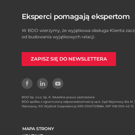
Eksperci pomagają ekspertom
W BDO wierzymy, że wyjątkowa obsługa Klienta zacz
od budowania wyjątkowych relacji.
ZAPISZ SIĘ DO NEWSLETTERA
BDO Sp. z.o.o. Sp. K. Wszelkie prawa zastrzeżone
BDO spółka z ograniczoną odpowiedzialnością sp.k. Sąd Rejonowy dla M. S
Warszawy, XIII Wydział Gospodarczy KRS 0000729684, NIP 108-000-42-12
MAPA STRONY