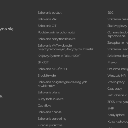
Szkolenia podatki
ESG
Szkolenia VAT
Szkolenia baz
Szkolenia CIT
Ślad węglowy
yna się
Podatek od nieruchomości
Ochrona środo
raportowanie
Szkolenia ceny transferowe
Zarządzanie i r
Szkolenia VAT w obrocie
międzynarodowym, Akcyza, Cło, Intrastat
Szkolenia Lea
Krajowy System e-Faktur KSeF
Szkolenia dla 
JPK CIT
Prawo
Szkolenia MSR/MSSF
Sztuczna intel
Środki trwałe
Warsztaty HR
Szkolenia obligatoryjne dla biegłych
Prawo pracy
rewidentów
Czas pracy
Szkolenia bilans
Zatrudnianie 
t.
Kursy rachunkowe
ZFŚS, emerytur
Cash flow
BHP
Szkolenia finanse
Kardy i płace
Szkolenia controlling
Kursy kadrow
Finanse publiczne