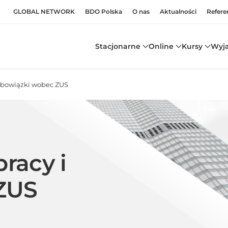
GLOBAL NETWORK
BDO Polska
O nas
Aktualności
Refere
Stacjonarne
Online
Kursy
Wyj
 obowiązki wobec ZUS
pracy i
ZUS