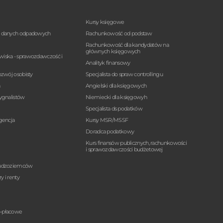
Kursy księgowe
a danych odpadowych
Rachunkowość od podstaw
Rachunkowość dla kandydatów na
głównych księgowych
wiska - sprawozdawczość i
Analityk finansowy
ozwój osobisty
Specjalista do spraw controllingu
n
Angielski dla księgowych
sygnalistów
Niemiecki dla księgowyh
Specjalista ds podatków
igencja
Kursy MSR/MSSF
Doradca podatkowy
Kurs finansów publicznych, rachunkowości
i sprawozdawczości budżetowej
cudzoziemców
y i renty
o-płacowe