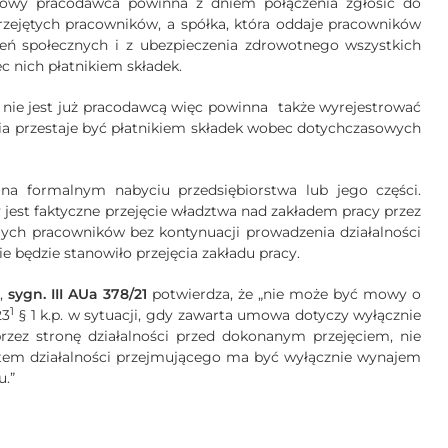
nowy pracodawca powinna z dniem połączenia zgłosić do
zejętych pracowników, a spółka, która oddaje pracowników
ń społecznych i z ubezpieczenia zdrowotnego wszystkich
c nich płatnikiem składek.
nie jest już pracodawcą więc powinna
także wyrejestrować
nia przestaje być płatnikiem składek wobec dotychczasowych
 na formalnym nabyciu przedsiębiorstwa lub jego części.
jest faktyczne przejęcie władztwa nad zakładem pracy przez
mych pracowników bez kontynuacji prowadzenia działalności
 będzie stanowiło przejęcia zakładu pracy.
.,
sygn. III AUa 378/21
potwierdza, że „nie może być mowy o
1
23
§ 1 k.p. w sytuacji, gdy zawarta umowa dotyczy wyłącznie
rzez stronę działalności przed dokonanym przejęciem, nie
tem działalności przejmującego ma być wyłącznie wynajem
u.”