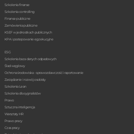
Szkolenia finanse
Szkolenia controlling
Finanse publiczne
Zamówienia publiczne
KSEF w jednostkach publicznych
KPA i postepowanie egzekucyjne
ESG
Szkolenia baza danych odpadowych
Ślad węglowy
Ochrona środowiska - sprawozdawczość i raportowanie
Zarządzanie i rozwój osobisty
Szkolenia Lean
Szkolenia dla sygnalistów
Prawo
Sztuczna inteligencja
Warsztaty HR
Prawo pracy
Czas pracy