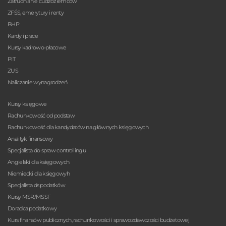
Zatrudnianie cudzoziemców
ZFŚS, emerytury i renty
BHP
Kardy i płace
Kursy kadrowo-płacowe
PIT
ZUS
Naliczanie wynagrodzeń
Kursy księgowe
Rachunkowość od podstaw
Rachunkowość dla kandydatów na głównych księgowych
Analityk finansowy
Specjalista do spraw controllingu
Angielski dla księgowych
Niemiecki dla księgowyh
Specjalista ds podatków
Kursy MSR/MSSF
Doradca podatkowy
Kurs finansów publicznych, rachunkowości i sprawozdawczości budżetowej