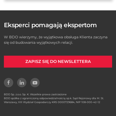
Eksperci pomagają ekspertom
W BDO wierzymy, że wyjątkowa obsługa Klienta zaczyna
się od budowania wyjątkowych relacji.
ZAPISZ SIĘ DO NEWSLETTERA
BDO Sp. z.o.o. Sp. K. Wszelkie prawa zastrzeżone
BDO spółka z ograniczoną odpowiedzialnością sp.k. Sąd Rejonowy dla M. St.
Warszawy, XIII Wydział Gospodarczy KRS 0000729684, NIP 108-000-42-12