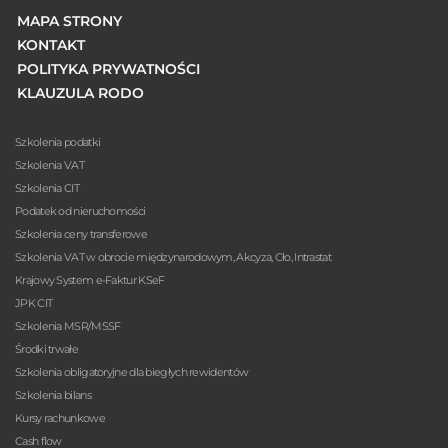
MAPA STRONY
KONTAKT
POLITYKA PRYWATNOŚCI
KLAUZULA RODO
Szkolenia podatki
Szkolenia VAT
Szkolenia CIT
Podatek od nieruchomości
Szkolenia ceny transferowe
Szkolenia VAT w obrocie międzynarodowym, Akcyza, Cło, Intrastat
Krajowy System e-Faktur KSeF
JPK CIT
Szkolenia MSR/MSSF
Środki trwałe
Szkolenia obligatoryjne dla biegłych rewidentów
Szkolenia bilans
Kursy rachunkowe
Cash flow