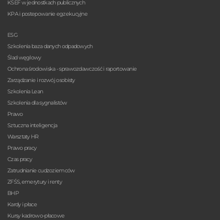
KSEF w jednostkach publicznych
KPA i postepowanie egzekucyjne
ESG
Szkolenia baza danych odpadowych
Ślad węglowy
Ochrona środowiska - sprawozdawczość i raportowanie
Zarządzanie i rozwój osobisty
Szkolenia Lean
Szkolenia dla sygnalistów
Prawo
Sztuczna inteligencja
Warsztaty HR
Prawo pracy
Czas pracy
Zatrudnianie cudzoziemców
ZFŚS, emerytury i renty
BHP
Kardy i płace
Kursy kadrowo-płacowe