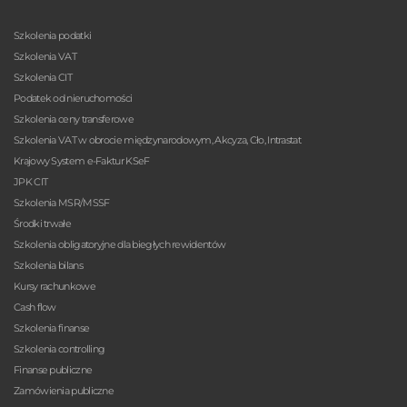
Szkolenia podatki
Szkolenia VAT
Szkolenia CIT
Podatek od nieruchomości
Szkolenia ceny transferowe
Szkolenia VAT w obrocie międzynarodowym, Akcyza, Cło, Intrastat
Krajowy System e-Faktur KSeF
JPK CIT
Szkolenia MSR/MSSF
Środki trwałe
Szkolenia obligatoryjne dla biegłych rewidentów
Szkolenia bilans
Kursy rachunkowe
Cash flow
Szkolenia finanse
Szkolenia controlling
Finanse publiczne
Zamówienia publiczne