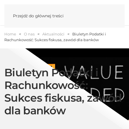
Menu
Przejdź do głównej treści
Home
O nas
Aktualności
Biuletyn Podatki i
Rachunkowość: Sukces fiskusa, zawód dla banków
Biuletyn Podatki i
Rachunkowość:
Sukces fiskusa, zawód
dla banków