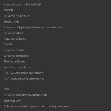
Krajowy System e-Faktur KSeF
JPK CIT
Szkolenia MSR/MSSF
Środki trwałe
Szkolenia obligatoryjne dla biegłych rewidentów
Szkolenia bilans
Kursy rachunkowe
Cash flow
Szkolenia finanse
Szkolenia controlling
Finanse publiczne
Zamówienia publiczne
KSEF w jednostkach publicznych
KPA i postepowanie egzekucyjne
ESG
Szkolenia baza danych odpadowych
Ślad węglowy
Ochrona środowiska - sprawozdawczość i raportowanie