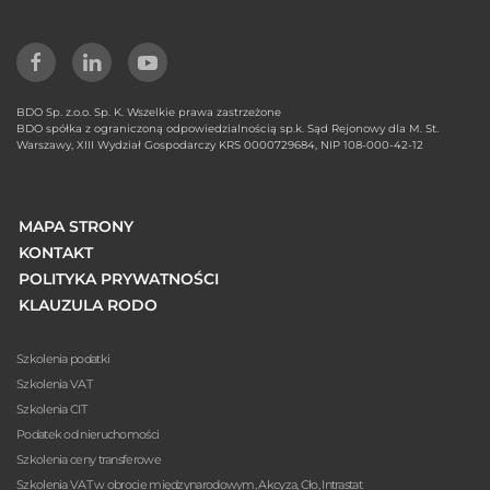
BDO Sp. z.o.o. Sp. K. Wszelkie prawa zastrzeżone
BDO spółka z ograniczoną odpowiedzialnością sp.k. Sąd Rejonowy dla M. St.
Warszawy, XIII Wydział Gospodarczy KRS 0000729684, NIP 108-000-42-12
MAPA STRONY
KONTAKT
POLITYKA PRYWATNOŚCI
KLAUZULA RODO
Szkolenia podatki
Szkolenia VAT
Szkolenia CIT
Podatek od nieruchomości
Szkolenia ceny transferowe
Szkolenia VAT w obrocie międzynarodowym, Akcyza, Cło, Intrastat