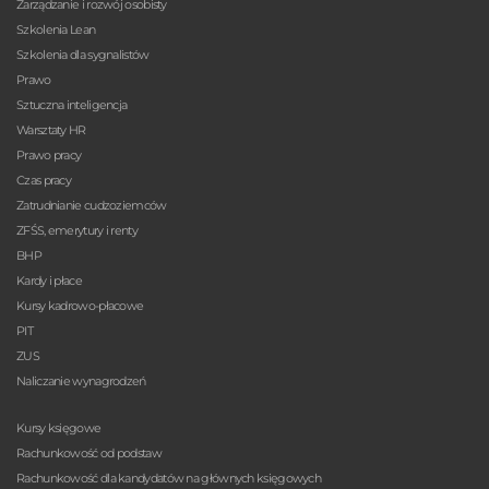
Zarządzanie i rozwój osobisty
Szkolenia Lean
Szkolenia dla sygnalistów
Prawo
Sztuczna inteligencja
Warsztaty HR
Prawo pracy
Czas pracy
Zatrudnianie cudzoziemców
ZFŚS, emerytury i renty
BHP
Kardy i płace
Kursy kadrowo-płacowe
PIT
ZUS
Naliczanie wynagrodzeń
Kursy księgowe
Rachunkowość od podstaw
Rachunkowość dla kandydatów na głównych księgowych