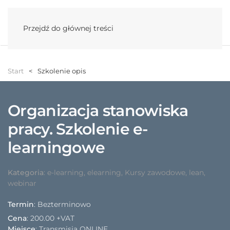
Menu
Przejdź do głównej treści
Start
Szkolenie opis
Organizacja stanowiska
pracy. Szkolenie e-
learningowe
Kategoria
:
e-learning
,
elearning
,
Kursy zawodowe
,
lean
,
webinar
Termin
: Bezterminowo
Cena
:
200.00 +VAT
Miejsce
: Transmisja ONLINE