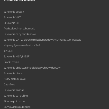
Szkolenia podatki
Szkolenia VAT
Szkolenia CIT
Podatek od nieruchomości
Szkolenia ceny transferowe
Szkolenia VAT w obrocie międzynarodowym, Akcyza, Cło, Intrastat
Krajowy System e-Faktur KSeF
JPK CIT
Szkolenia MSR/MSSF
Środki trwałe
Szkolenia obligatoryjne dla biegłych rewidentów
Szkolenia bilans
Kursy rachunkowe
Cash flow
Szkolenia finanse
Szkolenia controlling
Finanse publiczne
Zamówienia publiczne