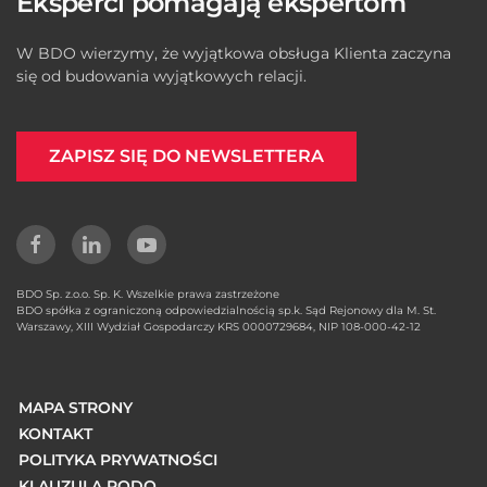
Eksperci pomagają ekspertom
W BDO wierzymy, że wyjątkowa obsługa Klienta zaczyna
się od budowania wyjątkowych relacji.
ZAPISZ SIĘ DO NEWSLETTERA
BDO Sp. z.o.o. Sp. K. Wszelkie prawa zastrzeżone
BDO spółka z ograniczoną odpowiedzialnością sp.k. Sąd Rejonowy dla M. St.
Warszawy, XIII Wydział Gospodarczy KRS 0000729684, NIP 108-000-42-12
MAPA STRONY
KONTAKT
POLITYKA PRYWATNOŚCI
KLAUZULA RODO