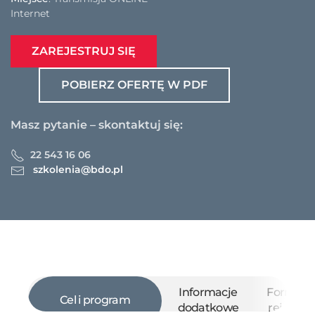
Internet
ZAREJESTRUJ SIĘ
POBIERZ OFERTĘ W PDF
Masz pytanie – skontaktuj się:
22 543 16 06
szkolenia@bdo.pl
Informacje
Formula
Cel i program
dodatkowe
rejestrac