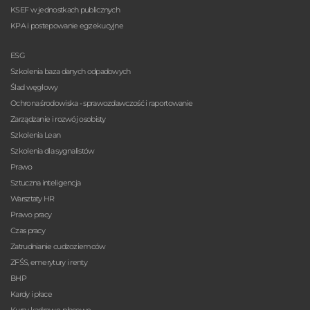
KSEF w jednostkach publicznych
KPA i postepowanie egzekucyjne
ESG
Szkolenia baza danych odpadowych
Ślad węglowy
Ochrona środowiska - sprawozdawczość i raportowanie
Zarządzanie i rozwój osobisty
Szkolenia Lean
Szkolenia dla sygnalistów
Prawo
Sztuczna inteligencja
Warsztaty HR
Prawo pracy
Czas pracy
Zatrudnianie cudzoziemców
ZFŚS, emerytury i renty
BHP
Kardy i płace
Kursy kadrowo-płacowe