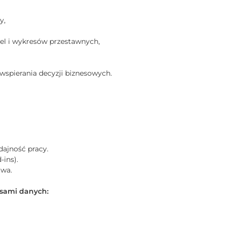
y,
el i wykresów przestawnych,
spierania decyzji biznesowych.
ajność pracy.
ins).
twa.
esami danych: