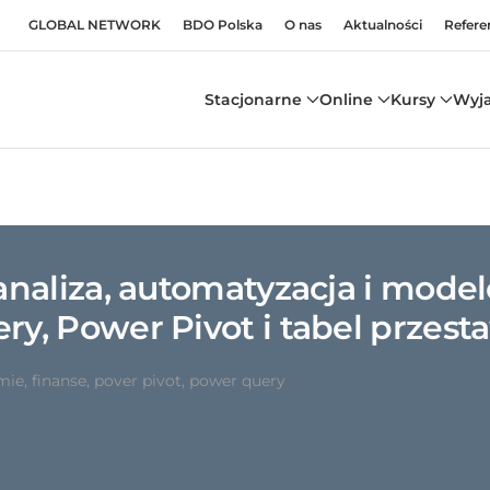
GLOBAL NETWORK
BDO Polska
O nas
Aktualności
Refere
Stacjonarne
Online
Kursy
Wyj
analiza, automatyzacja i mode
y, Power Pivot i tabel przest
rmie
,
finanse
,
pover pivot
,
power query