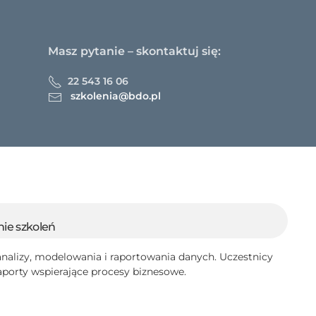
Masz pytanie – skontaktuj się:
22 543 16 06
szkolenia@bdo.pl
ie szkoleń
analizy, modelowania i raportowania danych. Uczestnicy
aporty wspierające procesy biznesowe.