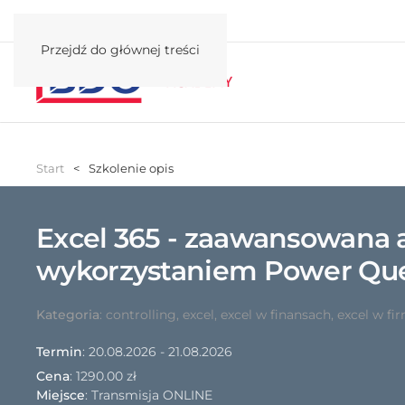
Przejdź do głównej treści
Start
Szkolenie opis
Excel 365 - zaawansowana 
wykorzystaniem Power Quer
Kategoria
:
controlling
,
excel
,
excel w finansach
,
excel w fi
Termin
: 20.08.2026 - 21.08.2026
Cena
:
1290.00 zł
Miejsce
: Transmisja ONLINE