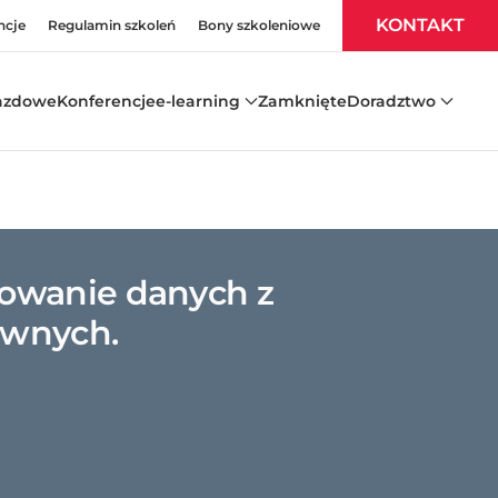
KONTAKT
ncje
Regulamin szkoleń
Bony szkoleniowe
azdowe
Konferencje
e-learning
Zamknięte
Doradztwo
lowanie danych z
awnych.