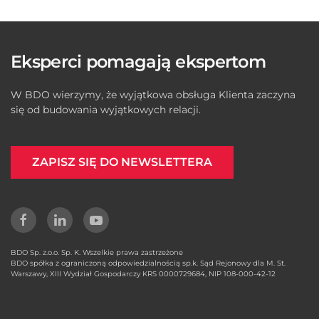
Eksperci pomagają ekspertom
W BDO wierzymy, że wyjątkowa obsługa Klienta zaczyna
się od budowania wyjątkowych relacji.
ZAPISZ SIĘ DO NEWSLETTERA
BDO Sp. z.o.o. Sp. K. Wszelkie prawa zastrzeżone
BDO spółka z ograniczoną odpowiedzialnością sp.k. Sąd Rejonowy dla M. St.
Warszawy, XIII Wydział Gospodarczy KRS 0000729684, NIP 108-000-42-12