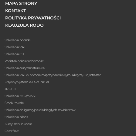
MAPA STRONY
KONTAKT
POLITYKA PRYWATNOŚCI
KLAUZULA RODO
Szkolenia podatki
Szkolenia VAT
Szkolenia CIT
Podatek od nieruchomości
Szkolenia ceny transferowe
Szkolenia VAT w obrocie międzynarodowym, Akcyza, Cło, Intrastat
Krajowy System e-Faktur KSeF
JPK CIT
Szkolenia MSR/MSSF
Środki trwałe
Szkolenia obligatoryjne dla biegłych rewidentów
Szkolenia bilans
Kursy rachunkowe
Cash flow