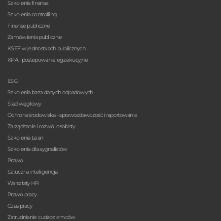
Szkolenia finanse
Szkolenia controlling
Finanse publiczne
Zamówienia publiczne
KSEF w jednostkach publicznych
KPA i postepowanie egzekucyjne
ESG
Szkolenia baza danych odpadowych
Ślad węglowy
Ochrona środowiska - sprawozdawczość i raportowanie
Zarządzanie i rozwój osobisty
Szkolenia Lean
Szkolenia dla sygnalistów
Prawo
Sztuczna inteligencja
Warsztaty HR
Prawo pracy
Czas pracy
Zatrudnianie cudzoziemców