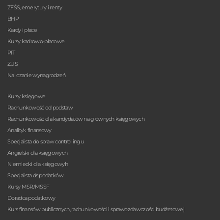
ZFŚS, emerytury i renty
BHP
Kardy i płace
Kursy kadrowo-płacowe
PIT
ZUS
Naliczanie wynagrodzeń
Kursy księgowe
Rachunkowość od podstaw
Rachunkowość dla kandydatów na głównych księgowych
Analityk finansowy
Specjalista do spraw controllingu
Angielski dla księgowych
Niemiecki dla księgowyh
Specjalista ds podatków
Kursy MSR/MSSF
Doradca podatkowy
Kurs finansów publicznych, rachunkowości i sprawozdawczości budżetowej