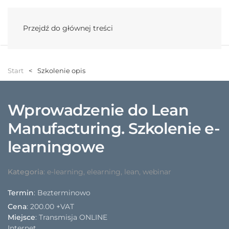
Menu
Przejdź do głównej treści
Start
Szkolenie opis
Wprowadzenie do Lean
Manufacturing. Szkolenie e-
learningowe
Kategoria
:
e-learning
,
elearning
,
lean
,
webinar
Termin
: Bezterminowo
Cena
:
200.00 +VAT
Miejsce
: Transmisja ONLINE
Internet