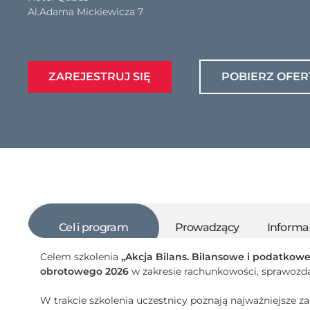
Al.Adama Mickiewicza 7
ZAREJESTRUJ SIĘ
POBIERZ OFER
Cel i program
Prowadzący
Informa
Celem szkolenia
„Akcja Bilans. Bilansowe i podatkow
obrotowego 2026
w zakresie rachunkowości, sprawozd
W trakcie szkolenia uczestnicy poznają najważniejsze 