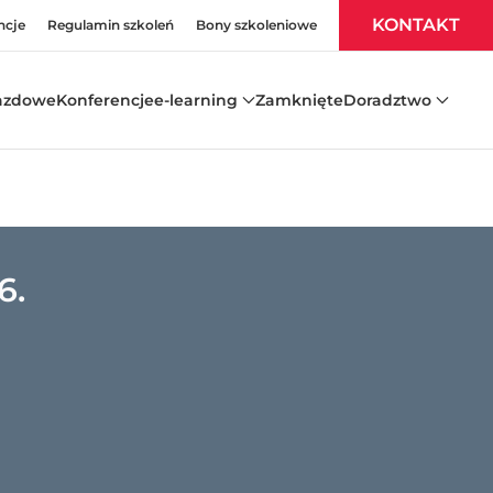
KONTAKT
ncje
Regulamin szkoleń
Bony szkoleniowe
azdowe
Konferencje
e-learning
Zamknięte
Doradztwo
6.