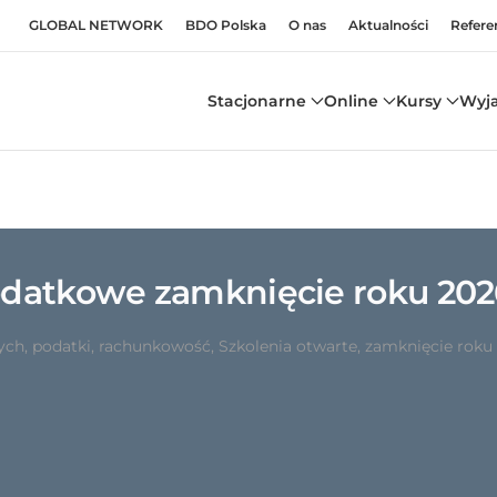
GLOBAL NETWORK
BDO Polska
O nas
Aktualności
Refere
Stacjonarne
Online
Kursy
Wyj
podatkowe zamknięcie roku 202
ych
,
podatki
,
rachunkowość
,
Szkolenia otwarte
,
zamknięcie roku