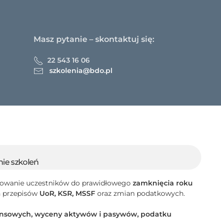
Masz pytanie – skontaktuj się:
22 543 16 06
szkolenia@bdo.pl
ie szkoleń
towanie uczestników do prawidłowego
zamknięcia roku
h przepisów
UoR, KSR, MSSF
oraz zmian podatkowych.
nansowych, wyceny aktywów i pasywów, podatku