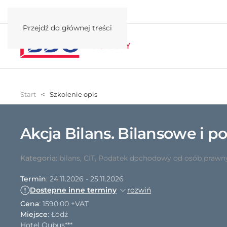
Przejdź do głównej treści
Start
Szkolenie opis
Akcja Bilans. Bilansowe i 
Kategoria
:
bilans
,
CIT
,
Podatek dochodowy od osób prawn
Termin
: 24.11.2026 - 25.11.2026
Dostępne inne terminy
rozwiń
Cena
:
1590.00 +VAT
Miejsce
: Łódź
Hotel Qubus***