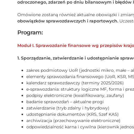
odroczonego, zdarzeń po dniu bilansowym i błędów l
Omówione zostaną również aktualne obowiązki i zmian
obowiązków sprawozdawczych i raportowych.
Uczestn
Program:
Moduł I. Sprawozdanie finansowe wg przepisów kra
1. Sporządzanie, zatwierdzanie i udostępnianie spr
zakres podmiotowy UoR (jednostki mikro, małe – ak
elementy sprawozdania finansowego (UoR, KSR, M
kalendarz sprawozdawczy (terminy 2025/2026)
e‑sprawozdania: struktury logiczne MF, forma i pre
podpisy elektroniczne (kwalifikowany, zaufany)
badanie sprawozdań – aktualne progi
zatwierdzanie (tryb zdalny i hybrydowy)
udostępnianie dokumentów (KRS, Szef KAS)
archiwizacja (przechowywanie elektroniczne)
odpowiedzialność karna i cywilna (kierownik jednos