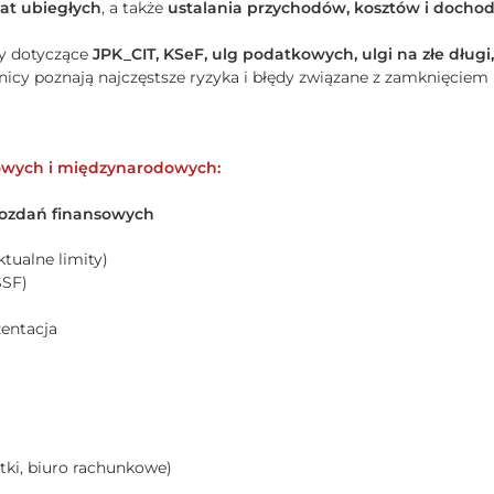
at ubiegłych
, a także
ustalania przychodów, kosztów i dochod
y dotyczące
JPK_CIT, KSeF, ulg podatkowych, ulgi na złe dłu
icy poznają najczęstsze ryzyka i błędy związane z zamknięciem 
jowych i międzynarodowych:
awozdań finansowych
tualne limity)
SSF)
zentacja
tki, biuro rachunkowe)