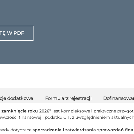
TĘ W PDF
cje dodatkowe
Formularz rejestracji
Dofinansowan
e zamknięcie roku 2026”
jest kompleksowe i praktyczne przygo
awczości finansowej i podatku CIT, z uwzględnieniem aktualnyc
zasady dotyczące
sporządzania i zatwierdzania sprawozdań fi